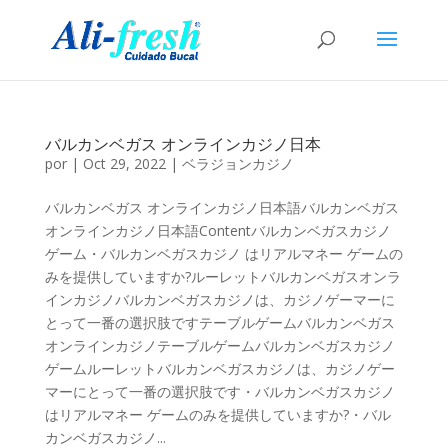
バルカンベガス オンラインカジノ日本
por
|
Oct 29, 2022
|
ベラジョンカジノ
バルカンベガス オンラインカジノ日本語バルカンベガス
オンラインカジノ日本語Contentバルカンベガスカジノ
ゲーム・バルカンベガスカジノ はリアルマネー ゲームの
みを提供していますか?ルーレットバルカンベガスオンラ
インカジノバルカンベガスカジノは、カジノゲーマーに
とって一番の選択肢ですテーブルゲームバルカンベガス
オンラインカジノテーブルゲームバルカンベガスカジノ
ゲームルーレットバルカンベガスカジノは、カジノゲー
マーにとって一番の選択肢です・バルカンベガスカジノ
はリアルマネー ゲームのみを提供していますか?・バル
カンベガスカジノ...