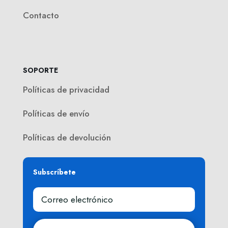
Contacto
SOPORTE
Políticas de privacidad
Políticas de envío
Políticas de devolución
Subscríbete