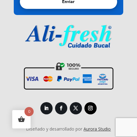
Enviar
0
Diseñado y desarrollado por
Aurora Studio