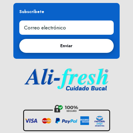
Subscríbete
Enviar