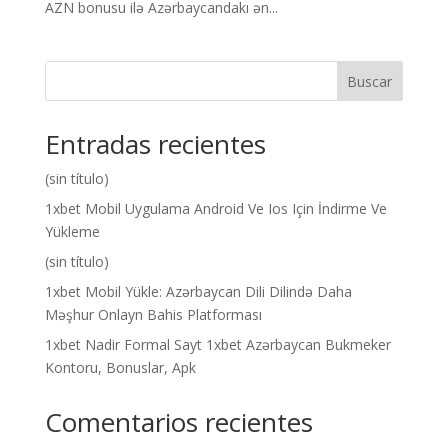
AZN bonusu ilə Azərbaycandakı ən...
Buscar
Entradas recientes
(sin título)
1xbet Mobil Uygulama Android Ve Ios Için İndirme Ve
Yükleme
(sin título)
1xbet Mobil Yükle: Azərbaycan Dili Dilində Daha
Məşhur Onlayn Bahis Platforması
1xbet Nadir Formal Sayt 1xbet Azərbaycan Bukmeker
Kontoru, Bonuslar, Apk
Comentarios recientes