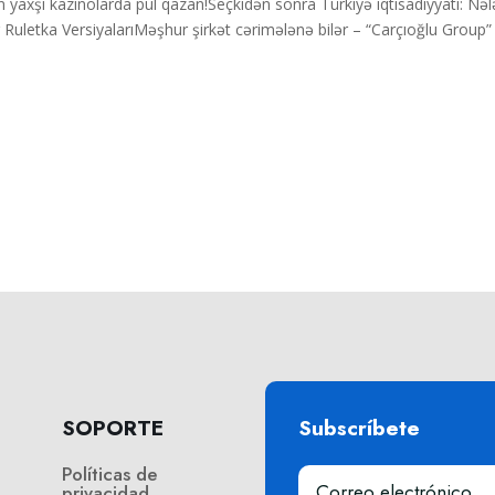
axşı kazinolarda pul qazan!Seçkidən sonra Türkiyə iqtisadiyyatı: Nəl
 Ruletka VersiyalarıMəşhur şirkət cərimələnə bilər – “Carçıoğlu Group”
SOPORTE
Subscríbete
Políticas de
privacidad