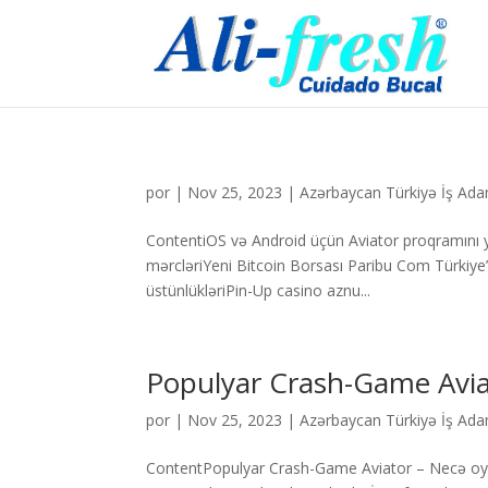
por
|
Nov 25, 2023
|
Azərbaycan Türkiyə İş Adaml
ContentiOS və Android üçün Aviator proqramını yü
mərcləriYeni Bitcoin Borsası Paribu Com Türkiye’n
üstünlükləriPin-Up casino aznu...
Populyar Crash-Game Aviat
por
|
Nov 25, 2023
|
Azərbaycan Türkiyə İş Adaml
ContentPopulyar Crash-Game Aviator – Necə oyn