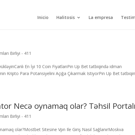
Inicio
Halitosis
La empresa
Testi
arı Birliyi - 411
kləyinCanlı En İyi 10 Coin FiyatlarıPin Up Bet tətbiqində idman
in Kripto Para Potansiyelini Açığa Çıkarmak IstiyorPin Up Bet tətbiqin
or Necə oynamaq olar? Təhsil Portal
arı Birliyi - 411
amaq olar?Mostbet Sitesine Vpn Ile Giriş Nasıl SağlanırMoskva