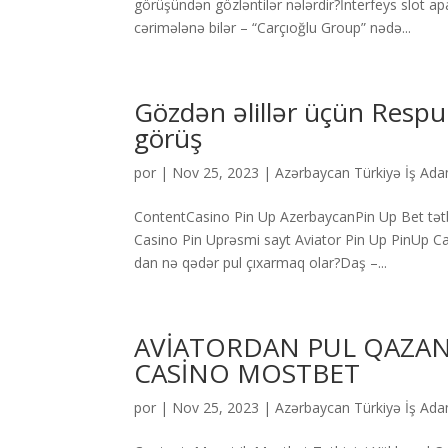
görüşündən gözləntilər nələrdir?İnterfeys slot ap
cərimələnə bilər – “Carçıoğlu Group” nədə...
Gözdən əlillər üçün Respub
görüş
por
|
Nov 25, 2023
|
Azərbaycan Türkiyə İş Adaml
ContentCasino Pin Up AzerbaycanPin Up Bet tət
Casino Pin Uprəsmi sayt Aviator Pin Up PinUp C
dan nə qədər pul çıxarmaq olar?Daş –...
AVİATORDAN PUL QAZAN
CASİNO MOSTBET
por
|
Nov 25, 2023
|
Azərbaycan Türkiyə İş Adaml