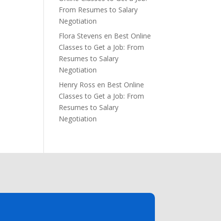
From Resumes to Salary
Negotiation
Flora Stevens
en
Best Online
Classes to Get a Job: From
Resumes to Salary
Negotiation
Henry Ross
en
Best Online
Classes to Get a Job: From
Resumes to Salary
Negotiation