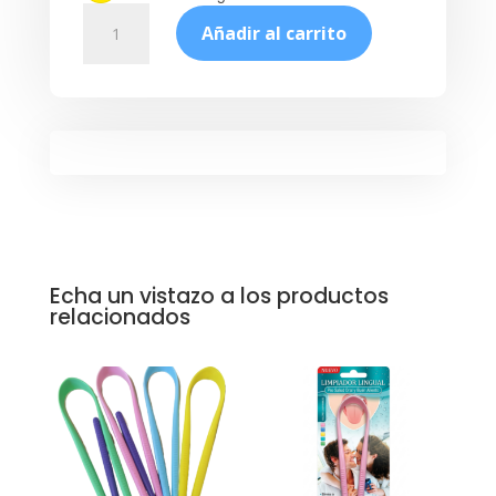
Promo:
Añadir al carrito
2
Enjuagues
+
2
Limpialenguas
cantidad
Echa un vistazo a los productos
relacionados
Productos relacionados