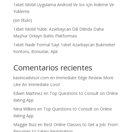
1xbet Mobil Uygulama Android Ve Ios Için İndirme Ve
Yükleme
(sin título)
1xbet Mobil Yükle: Azərbaycan Dili Dilində Daha
Məşhur Onlayn Bahis Platforması
1xbet Nadir Formal Sayt 1xbet Azərbaycan Bukmeker
Kontoru, Bonuslar, Apk
Comentarios recientes
kasinoadvisor.com
en
Immediate Edge Review More
Like An Immediate Loss!
Edwin Martinez
en
Top Questions to Consult on Online
dating App
Nina Wilkins
en
Top Questions to Consult on Online
dating App
Maggie Ruiz
en
Best Online Classes to Get a Job: From
Resumes to Salary Negotiation