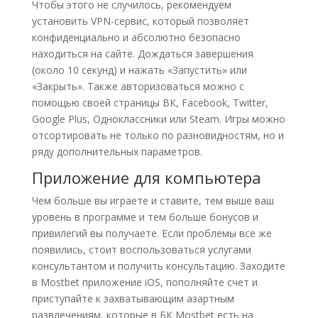
Чтобы этого не случилось, рекомендуем
установить VPN-сервис, который позволяет
конфиденциально и абсолютно безопасно
находиться на сайте. Дождаться завершения
(около 10 секунд) и нажать «Запустить» или
«Закрыть». Также авторизоваться можно с
помощью своей страницы ВК, Facebook, Twitter,
Google Plus, Одноклассники или Steam. Игры можно
отсортировать не только по разновидностям, но и
ряду дополнительных параметров.
Приложение для компьютера
Чем больше вы играете и ставите, тем выше ваш
уровень в программе и тем больше бонусов и
привилегий вы получаете. Если проблемы все же
появились, стоит воспользоваться услугами
консультантом и получить консультацию. Заходите
в Мostbet приложение iOS, пополняйте счет и
приступайте к захватывающим азартным
развлечениям, которые в БК Мostbet есть на