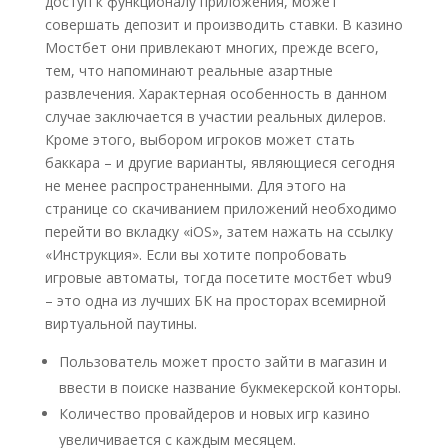
доступ к функционалу приложения, может
совершать депозит и производить ставки. В казино
Мостбет они привлекают многих, прежде всего,
тем, что напоминают реальные азартные
развлечения. Характерная особенность в данном
случае заключается в участии реальных дилеров.
Кроме этого, выбором игроков может стать
баккара – и другие варианты, являющиеся сегодня
не менее распространенными. Для этого на
странице со скачиванием приложений необходимо
перейти во вкладку «iOS», затем нажать на ссылку
«Инструкция». Если вы хотите попробовать
игровые автоматы, тогда посетите мостбет wbu9
– это одна из лучших БК на просторах всемирной
виртуальной паутины.
Пользователь может просто зайти в магазин и
ввести в поиске название букмекерской конторы.
Количество провайдеров и новых игр казино
увеличивается с каждым месяцем.