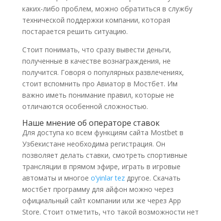
каких-либо проблем, можно обратиться в службу
технической поддержки компании, которая
постарается решить ситуацию.
Стоит понимать, что сразу вывести деньги,
полученные в качестве вознаграждения, не
получится. Говоря о популярных развлечениях,
стоит вспомнить про Авиатор в Мостбет. Им
важно иметь понимание правил, которые не
отличаются особенной сложностью.
Наше мнение об операторе ставок
Для доступа ко всем функциям сайта Mostbet в
Узбекистане необходима регистрация. Он
позволяет делать ставки, смотреть спортивные
трансляции в прямом эфире, играть в игровые
автоматы и многое
o’yinlar tez
другое. Скачать
мостбет программу для айфон можно через
официальный сайт компании или же через App
Store. Стоит отметить, что такой возможности нет