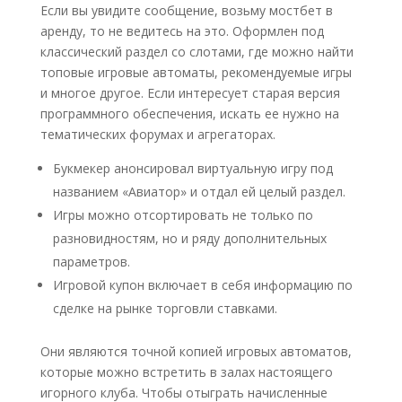
Если вы увидите сообщение, возьму мостбет в
аренду, то не ведитесь на это. Оформлен под
классический раздел со слотами, где можно найти
топовые игровые автоматы, рекомендуемые игры
и многое другое. Если интересует старая версия
программного обеспечения, искать ее нужно на
тематических форумах и агрегаторах.
Букмекер анонсировал виртуальную игру под
названием «Авиатор» и отдал ей целый раздел.
Игры можно отсортировать не только по
разновидностям, но и ряду дополнительных
параметров.
Игровой купон включает в себя информацию по
сделке на рынке торговли ставками.
Они являются точной копией игровых автоматов,
которые можно встретить в залах настоящего
игорного клуба. Чтобы отыграть начисленные