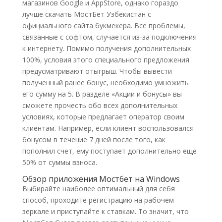
магазинов Google и AppStore, однако гораздо
лучше скачать МостБет Узбекистан с
официального сайта букмекера. Все проблемы,
связанные с софтом, случается из-за подключения
к интернету. Помимо получения дополнительных
100%, условия этого специального предложения
предусматривают отыгрыш. Чтобы вывести
полученный ранее бонус, необходимо умножить
его сумму на 5. В разделе «Акции и бонусы» вы
сможете прочесть обо всех дополнительных
условиях, которые предлагает оператор своим
клиентам. Например, если клиент воспользовался
бонусом в течение 7 дней после того, как
пополнил счет, ему поступает дополнительно еще
50% от суммы взноса.
Обзор приложения Мостбет на Windows
Выбирайте наиболее оптимальный для себя
способ, проходите регистрацию на рабочем
зеркале и приступайте к ставкам. То значит, что