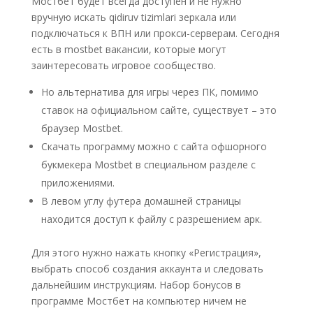
Мостбет будет всегда доступен и не нужно
вручную искать qidiruv tizimlari зеркала или
подключаться к ВПН или прокси-серверам. Сегодня
есть в mostbet вакансии, которые могут
заинтересовать игровое сообщество.
Но альтернатива для игры через ПК, помимо
ставок на официальном сайте, существует – это
браузер Mostbet.
Скачать программу можно с сайта офшорного
букмекера Mostbet в специальном разделе с
приложениями.
В левом углу футера домашней страницы
находится доступ к файлу с разрешением арк.
Для этого нужно нажать кнопку «Регистрация»,
выбрать способ создания аккаунта и следовать
дальнейшим инструкциям. Набор бонусов в
программе Мостбет на компьютер ничем не