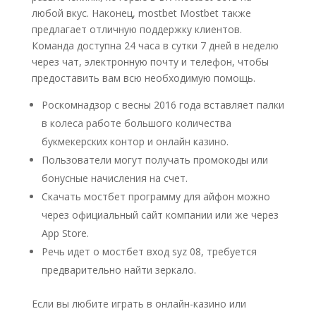
любой вкус. Наконец, mostbet Mostbet также
предлагает отличную поддержку клиентов.
Команда доступна 24 часа в сутки 7 дней в неделю
через чат, электронную почту и телефон, чтобы
предоставить вам всю необходимую помощь.
Роскомнадзор с весны 2016 года вставляет палки
в колеса работе большого количества
букмекерских контор и онлайн казино.
Пользователи могут получать промокоды или
бонусные начисления на счет.
Скачать мостбет программу для айфон можно
через официальный сайт компании или же через
App Store.
Речь идет о мостбет вход syz 08, требуется
предварительно найти зеркало.
Если вы любите играть в онлайн-казино или