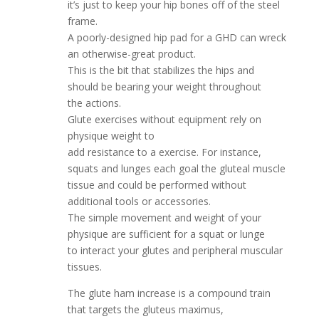
it’s just to keep your hip bones off of the steel
frame.
A poorly-designed hip pad for a GHD can wreck
an otherwise-great product.
This is the bit that stabilizes the hips and
should be bearing your weight throughout
the actions.
Glute exercises without equipment rely on
physique weight to
add resistance to a exercise. For instance,
squats and lunges each goal the gluteal muscle
tissue and could be performed without
additional tools or accessories.
The simple movement and weight of your
physique are sufficient for a squat or lunge
to interact your glutes and peripheral muscular
tissues.
The glute ham increase is a compound train
that targets the gluteus maximus,