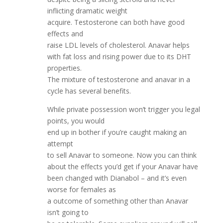
inflicting dramatic weight
acquire. Testosterone can both have good
effects and
raise LDL levels of cholesterol. Anavar helps
with fat loss and rising power due to its DHT
properties.
The mixture of testosterone and anavar in a
cycle has several benefits.
While private possession won’t trigger you legal
points, you would
end up in bother if you’re caught making an
attempt
to sell Anavar to someone. Now you can think
about the effects you’d get if your Anavar have
been changed with Dianabol – and it’s even
worse for females as
a outcome of something other than Anavar
isn’t going to