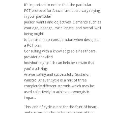
It’s important to notice that the particular
PCT protocol for Anavar use could vary relying
in your particular
person wants and objectives. Elements such as
your age, dosage, cycle length, and overall well
being ought
to be taken into consideration when designing
a PCT plan.
Consulting with a knowledgeable healthcare
provider or skilled
bodybuilding coach can help be certain that
you’re utilizing
Anavar safely and successfully. Sustanon
Winstrol Anavar Cycle is a mix of three
completely different steroids which may be
used collectively to achieve a synergistic
impact.
This kind of cycle is not for the faint of heart,
and customers should be conscious of the