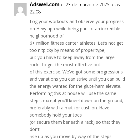
Adswel.com
el 23 de marzo de 2025 a las
22:08
Log your workouts and observe your progress
on Hevy app while being part of an incredible
neighborhood of
6+ million fitness center athletes. Let’s not get
too nitpicky by means of proper type,
but you have to keep away from the large
rocks to get the most effective out
of this exercise. We’ve got some progressions
and variations you can strive until you can build
the energy wanted for the glute-ham elevate.
Performing this at house will use the same
steps, except you’ll kneel down on the ground,
preferably with a mat for cushion. Have
somebody hold your toes
(or secure them beneath a rack) so that they
don’t
rise up as you move by way of the steps.