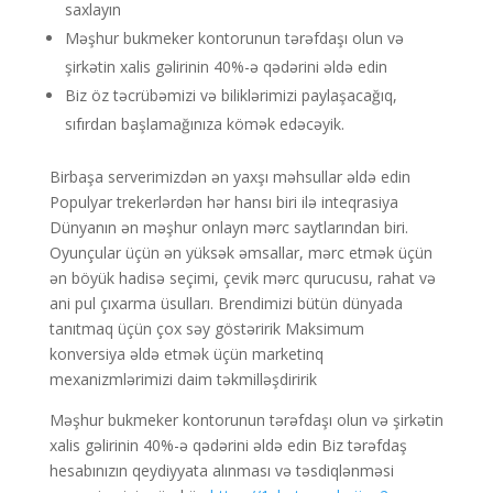
saxlayın
Məşhur bukmeker kontorunun tərəfdaşı olun və
şirkətin xalis gəlirinin 40%-ə qədərini əldə edin
Biz öz təcrübəmizi və biliklərimizi paylaşacağıq,
sıfırdan başlamağınıza kömək edəcəyik.
Birbaşa serverimizdən ən yaxşı məhsullar əldə edin
Populyar trekerlərdən hər hansı biri ilə inteqrasiya
Dünyanın ən məşhur onlayn mərc saytlarından biri.
Oyunçular üçün ən yüksək əmsallar, mərc etmək üçün
ən böyük hadisə seçimi, çevik mərc qurucusu, rahat və
ani pul çıxarma üsulları. Brendimizi bütün dünyada
tanıtmaq üçün çox səy göstəririk Maksimum
konversiya əldə etmək üçün marketinq
mexanizmlərimizi daim təkmilləşdiririk
Məşhur bukmeker kontorunun tərəfdaşı olun və şirkətin
xalis gəlirinin 40%-ə qədərini əldə edin Biz tərəfdaş
hesabınızın qeydiyyata alınması və təsdiqlənməsi