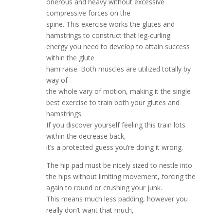
onerous and heavy without excessive
compressive forces on the
spine. This exercise works the glutes and
hamstrings to construct that leg-curling
energy you need to develop to attain success
within the glute
ham raise. Both muscles are utilized totally by
way of
the whole vary of motion, making it the single
best exercise to train both your glutes and
hamstrings.
If you discover yourself feeling this train lots
within the decrease back,
it’s a protected guess you’re doing it wrong.
The hip pad must be nicely sized to nestle into
the hips without limiting movement, forcing the
again to round or crushing your junk.
This means much less padding, however you
really don’t want that much,