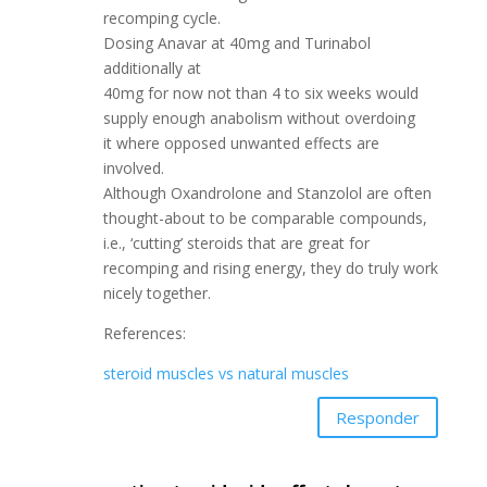
recomping cycle.
Dosing Anavar at 40mg and Turinabol
additionally at
40mg for now not than 4 to six weeks would
supply enough anabolism without overdoing
it where opposed unwanted effects are
involved.
Although Oxandrolone and Stanzolol are often
thought-about to be comparable compounds,
i.e., ‘cutting’ steroids that are great for
recomping and rising energy, they do truly work
nicely together.
References:
steroid muscles vs natural muscles
Responder