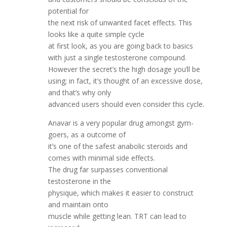
potential for
the next risk of unwanted facet effects. This
looks like a quite simple cycle
at first look, as you are going back to basics
with just a single testosterone compound.
However the secret’s the high dosage you’ll be
using; in fact, it’s thought of an excessive dose,
and that’s why only
advanced users should even consider this cycle.
Anavar is a very popular drug amongst gym-
goers, as a outcome of
it’s one of the safest anabolic steroids and
comes with minimal side effects.
The drug far surpasses conventional
testosterone in the
physique, which makes it easier to construct
and maintain onto
muscle while getting lean. TRT can lead to