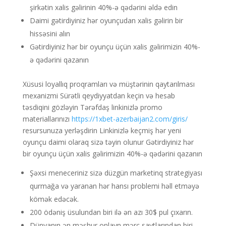
şirkətin xalis gəlirinin 40%-ə qədərini əldə edin
Daimi gətirdiyiniz hər oyunçudan xalis gəlirin bir
hissəsini alın
Gətirdiyiniz hər bir oyunçu üçün xalis gəlirimizin 40%-
ə qədərini qazanın
Xüsusi loyallıq proqramları və müştərinin qaytarılması
mexanizmi Sürətli qeydiyyatdan keçin və hesab
təsdiqini gözləyin Tərəfdaş linkinizlə promo
materiallarınızı
https://1xbet-azerbaijan2.com/giris/
resursunuza yerləşdirin Linkinizlə keçmiş hər yeni
oyunçu daimi olaraq sizə təyin olunur Gətirdiyiniz hər
bir oyunçu üçün xalis gəlirimizin 40%-ə qədərini qazanın
Şəxsi meneceriniz sizə düzgün marketinq strategiyası
qurmağa və yaranan hər hansı problemi həll etməyə
kömək edəcək.
200 ödəniş üsulundan biri ilə ən azı 30$ pul çıxarın.
Dünyanın ən məşhur onlayn mərc saytlarından biri.