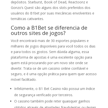
depósitos. Starburst, Book of Dead, Reactoonz e
Gonzo’s Quest são alguns dos slots preferidos dos
usuários do B1bet por suas mecânicas envolventes e
temáticas cativantes.
Como a B1Bet se diferencia de
outros sites de jogos?
Você encontrará mais de 30 esportes populares e
milhares de jogos disponíveis para você todos os dias
e para todos os gostos. Sem dúvida alguma, essa
plataforma de apostas é uma excelente opção para
quem está procurando por um novo site onde se
divertir. Trata-se de um cassino online confiável e
seguro, e é uma opção prática para quem quer acesso
móvel facilitado.
Infelizmente, o B1 Bet Casino não possui um índice
de segurança verificado por terceiros.
O cassino também pode reter quaisquer ganhos
obtidos através de atividades fraudulentas ou ilegais.