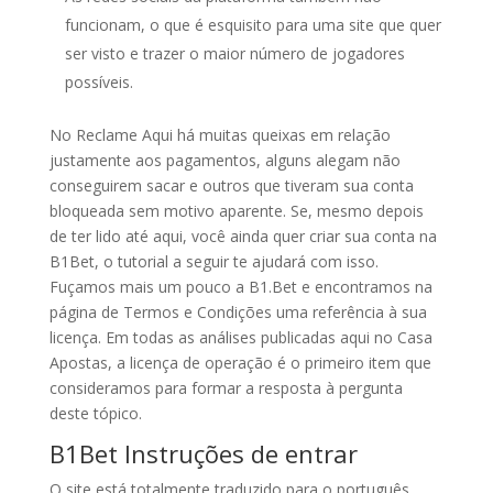
funcionam, o que é esquisito para uma site que quer
ser visto e trazer o maior número de jogadores
possíveis.
No Reclame Aqui há muitas queixas em relação
justamente aos pagamentos, alguns alegam não
conseguirem sacar e outros que tiveram sua conta
bloqueada sem motivo aparente. Se, mesmo depois
de ter lido até aqui, você ainda quer criar sua conta na
B1Bet, o tutorial a seguir te ajudará com isso.
Fuçamos mais um pouco a B1.Bet e encontramos na
página de Termos e Condições uma referência à sua
licença. Em todas as análises publicadas aqui no Casa
Apostas, a licença de operação é o primeiro item que
consideramos para formar a resposta à pergunta
deste tópico.
B1Bet Instruções de entrar
O site está totalmente traduzido para o português