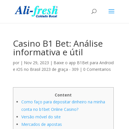
Casino B1 Bet: Análise
informativa e útil
por
|
Nov 29, 2023
|
Baixe o app B1Bet para Android
e iOS no Brasil 2023 de graça - 309
|
0 Comentarios
Content
Como faço para depositar dinheiro na minha
conta no b1bet Online Casino?
Versão móvel do site
Mercados de apostas