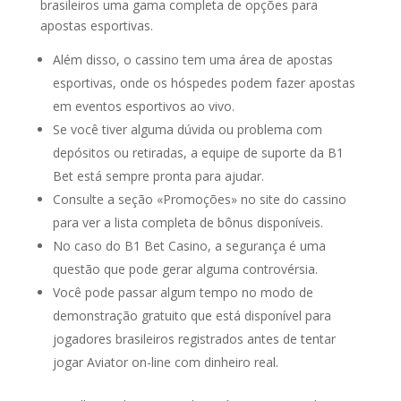
brasileiros uma gama completa de opções para
apostas esportivas.
Além disso, o cassino tem uma área de apostas
esportivas, onde os hóspedes podem fazer apostas
em eventos esportivos ao vivo.
Se você tiver alguma dúvida ou problema com
depósitos ou retiradas, a equipe de suporte da B1
Bet está sempre pronta para ajudar.
Consulte a seção «Promoções» no site do cassino
para ver a lista completa de bônus disponíveis.
No caso do B1 Bet Casino, a segurança é uma
questão que pode gerar alguma controvérsia.
Você pode passar algum tempo no modo de
demonstração gratuito que está disponível para
jogadores brasileiros registrados antes de tentar
jogar Aviator on-line com dinheiro real.