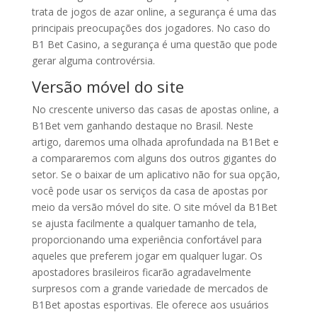
trata de jogos de azar online, a segurança é uma das
principais preocupações dos jogadores. No caso do
B1 Bet Casino, a segurança é uma questão que pode
gerar alguma controvérsia.
Versão móvel do site
No crescente universo das casas de apostas online, a
B1Bet vem ganhando destaque no Brasil. Neste
artigo, daremos uma olhada aprofundada na B1Bet e
a compararemos com alguns dos outros gigantes do
setor. Se o baixar de um aplicativo não for sua opção,
você pode usar os serviços da casa de apostas por
meio da versão móvel do site. O site móvel da B1Bet
se ajusta facilmente a qualquer tamanho de tela,
proporcionando uma experiência confortável para
aqueles que preferem jogar em qualquer lugar. Os
apostadores brasileiros ficarão agradavelmente
surpresos com a grande variedade de mercados de
B1Bet apostas esportivas. Ele oferece aos usuários