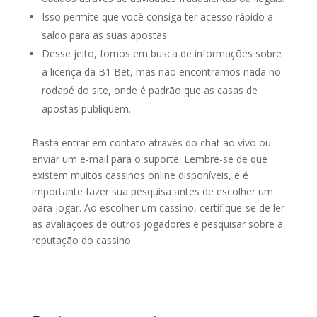
Isso permite que você consiga ter acesso rápido a
saldo para as suas apostas.
Desse jeito, fomos em busca de informações sobre
a licença da B1 Bet, mas não encontramos nada no
rodapé do site, onde é padrão que as casas de
apostas publiquem.
Basta entrar em contato através do chat ao vivo ou
enviar um e-mail para o suporte. Lembre-se de que
existem muitos cassinos online disponíveis, e é
importante fazer sua pesquisa antes de escolher um
para jogar. Ao escolher um cassino, certifique-se de ler
as avaliações de outros jogadores e pesquisar sobre a
reputação do cassino.