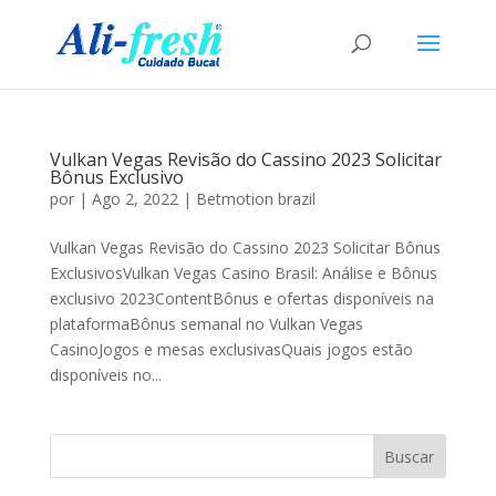
Vulkan Vegas Revisão do Cassino 2023 Solicitar
Bônus Exclusivo
por
|
Ago 2, 2022
|
Betmotion brazil
Vulkan Vegas Revisão do Cassino 2023 Solicitar Bônus
ExclusivosVulkan Vegas Casino Brasil: Análise e Bônus
exclusivo 2023ContentBônus e ofertas disponíveis na
plataformaBônus semanal no Vulkan Vegas
CasinoJogos e mesas exclusivasQuais jogos estão
disponíveis no...
Buscar