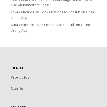
Like An Immediate Loss!
Edwin Martinez
en
Top Questions to Consult on Online
dating App
Nina Wilkins
en
Top Questions to Consult on Online
dating App
TIENDA
Productos
Carrito