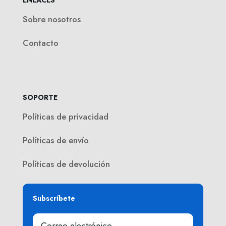
ENLACES
Sobre nosotros
Contacto
SOPORTE
Políticas de privacidad
Políticas de envío
Políticas de devolución
Subscríbete