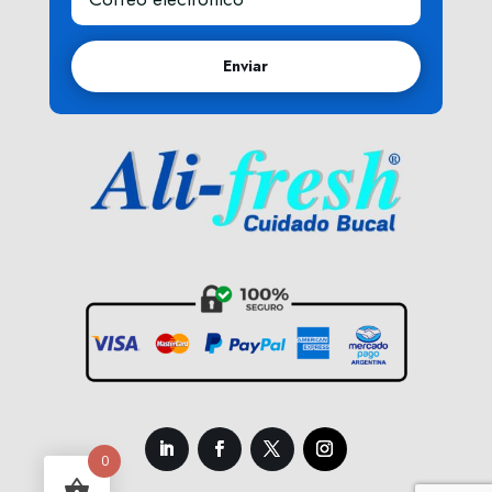
Enviar
0