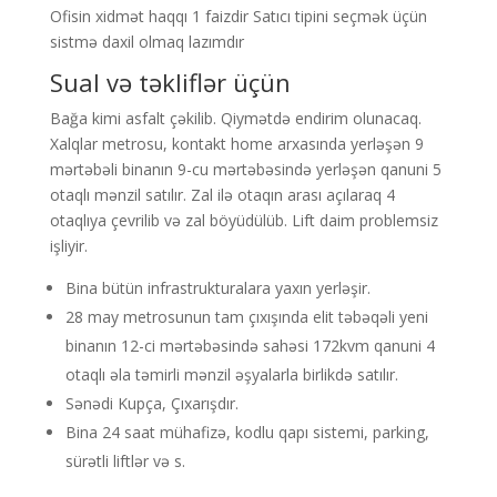
Ofisin xidmət haqqı 1 faizdir Satıcı tipini seçmək üçün
sistmə daxil olmaq lazımdır
Sual və təkliflər üçün
Bağa kimi asfalt çəkilib. Qiymətdə endirim olunacaq.
Xalqlar metrosu, kontakt home arxasında yerləşən 9
mərtəbəli binanın 9-cu mərtəbəsində yerləşən qanuni 5
otaqlı mənzil satılır. Zal ilə otaqın arası açılaraq 4
otaqlıya çevrilib və zal böyüdülüb. Lift daim problemsiz
işliyir.
Bina bütün infrastrukturalara yaxın yerləşir.
28 may metrosunun tam çıxışında elit təbəqəli yeni
binanın 12-ci mərtəbəsində sahəsi 172kvm qanuni 4
otaqlı əla təmirli mənzil əşyalarla birlikdə satılır.
Sənədi Kupça, Çıxarışdır.
Bina 24 saat mühafizə, kodlu qapı sistemi, parking,
sürətli liftlər və s.