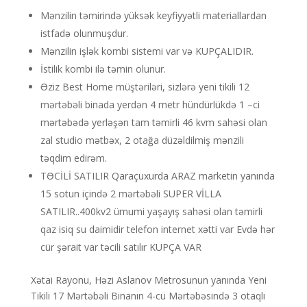
Mənzilin təmirində yüksək keyfiyyətli materiallardan
istfadə olunmuşdur.
Mənzilin işlək kombi sistemi var və KUPÇALIDIR.
İstilik kombi ilə təmin olunur.
Əziz Best Home müştəriləri, sizlərə yeni tikili 12
mərtəbəli binada yerdən 4 metr hündürlükdə 1 –ci
mərtəbədə yerləşən tam təmirli 46 kvm sahəsi olan
zal studio mətbəx, 2 otağa düzəldilmiş mənzili
təqdim edirəm.
TƏCİLİ SATILIR Qaraçuxurda ARAZ marketin yanında
15 sotun içində 2 mərtəbəli SUPER VİLLA
SATILIR..400kv2 ümumi yaşayış sahəsi olan təmirli
qaz isiq su daimidir telefon internet xətti var Evdə hər
cür şərait var təcili satılır KUPÇA VAR
Xətai Rayonu, Həzi Aslanov Metrosunun yanında Yeni
Tikili 17 Mərtəbəli Binanın 4-cü Mərtəbəsində 3 otaqlı