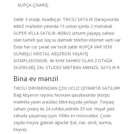
KUPÇA-ÇIXARIŞ.
Satılır 3 otaqlı, Azadlıq pr. TƏCİLİ SATILIR Qaraçuxurda
ARAZ marketin yanında 15 sotun içində 2 mərtəbəli
SUPER VİLLA SATILIR..400kv2 ümumi yaşayış sahəsi
olan təmirli qaz isiq su daimidir telefon internet xətti var
Evdə hər cür şərait var təcili satılır KUPÇA VAR YENİ
GÜNƏŞLİ KRİSTAL ABŞERON YAŞAYIŞ
KOMPLEKSİNDƏ, 46 KVM SAHƏSİ OLAN 2 OTAĞA
DÜZƏLMİŞ ZAL STUDİO MƏTBƏX MƏNZİL SATILIR !!!
Bina ev mənzil
TƏCİLİ DƏYƏRİNDƏN ÇOX UCUZ QİYMƏTƏ SATILIR!!!
Bağ Abşeron rayonu Novxanı qəsəbəsində (Körpü
marketə yaxın ərazidə) elitni küçədə yerləşir. Torpaq
sahəsi çıxarış ilə 24 sotdur,əslində 33 sot. Həyət yani
sahədə yaşamaq üçün 100kv ev mövcuddur. Çoxlu
sayda meyvə gətirən ağaclar (tut, nar, əncil, xurma,
heyva).