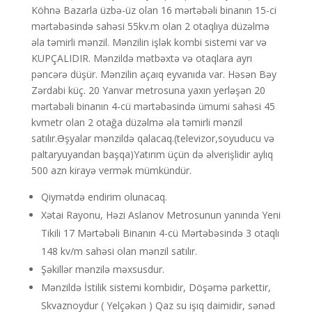
Köhnə Bazarla üzbə-üz olan 16 mərtəbəli binanın 15-ci
mərtəbəsində sahəsi 55kv.m olan 2 otaqlıya düzəlmə
əla təmirli mənzil. Mənzilin işlək kombi sistemi var və
KUPÇALIDIR. Mənzildə mətbəxtə və otaqlara ayrı
pəncərə düşür. Mənzilin açaıq eyvanıda var. Həsən Bəy
Zərdabi küç. 20 Yanvar metrosuna yaxın yerləşən 20
mərtəbəli binanın 4-cü mərtəbəsində ümumi sahəsi 45
kvmetr olan 2 otağa düzəlmə əla təmirli mənzil
satılır.Əşyalar mənzildə qalacaq.(televizor,soyuducu və
paltaryuyandan başqa)Yatırım üçün də əlverişlidir aylıq
500 azn kirayə vermək mümkündür.
Qiymətdə endirim olunacaq.
Xətai Rayonu, Həzi Aslanov Metrosunun yanında Yeni
Tikili 17 Mərtəbəli Binanın 4-cü Mərtəbəsində 3 otaqlı
148 kv/m sahəsi olan mənzil satılır.
Şəkillər mənzilə məxsusdur.
Mənzildə İstilik sistemi kombidir, Döşəmə parkettir,
Skvaznoydur ( Yelçəkən ) Qaz su işıq daimidir, sənəd