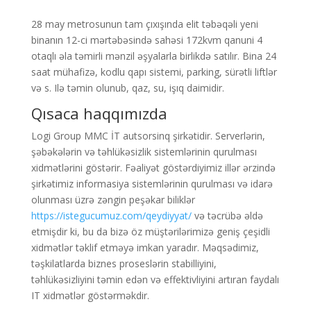
28 may metrosunun tam çıxışında elit təbəqəli yeni
binanın 12-ci mərtəbəsində sahəsi 172kvm qanuni 4
otaqlı əla təmirli mənzil əşyalarla birlikdə satılır. Bina 24
saat mühafizə, kodlu qapı sistemi, parking, sürətli liftlər
və s. Ilə təmin olunub, qaz, su, işıq daimidir.
Qısaca haqqımızda
Logi Group MMC İT autsorsinq şirkətidir. Serverlərin,
şəbəkələrin və təhlükəsizlik sistemlərinin qurulması
xidmətlərini göstərir. Fəaliyət göstərdiyimiz illər ərzində
şirkətimiz informasiya sistemlərinin qurulması və idarə
olunması üzrə zəngin peşəkar biliklər
https://istegucumuz.com/qeydiyyat/
və təcrübə əldə
etmişdir ki, bu da bizə öz müştərilərimizə geniş çeşidli
xidmətlər təklif etməyə imkan yaradır. Məqsədimiz,
təşkilatlarda biznes proseslərin stabilliyini,
təhlükəsizliyini təmin edən və effektivliyini artıran faydalı
IT xidmətlər göstərməkdir.