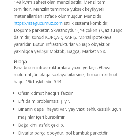
148 kv/m sahəsi olan mənzil satılır. Mənzil tam
təmirlidir. Mənzilin təmirində yüksək keyfiyyətli
materiallardan istfadə olunmuşdur. Mənzildə
https://istegucumuz.com
İstilik sistemi kombidir,
Döşəmə parkettir, Skvaznoydur ( Yelçəkən ) Qaz su işıq
daimidir, sənəd KUPÇA-ÇIXARIŞ. Mənzil ipotekaya
yararlıdır. Bütün infrastrukturlar və iaşə obyektləri
yaxınlıqda yerləşir Məktəb, Bağça, Market və s.
Əlaqə
Bina bütün infrastrukturalara yaxın yerləşir. Əlavə
məlumatçün əlaqə saxlaya bilərsiniz, firmanın xidmət
haqqı 1% təşkil edir. 544
Ofisin xidmət haqqı 1 faizdir
Lift daim problemsiz işliyir.
Binanın qapalı həyəti var, yay vaxtı təhlükəsizlik üçün
maşınlar içəri buraxılmır.
Bağa kimi asfalt çəkilib.
Divarlar parça oboydur, pol bambuk parketdir.