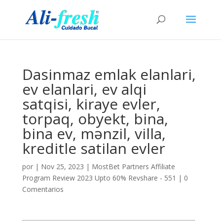
Dasinmaz emlak elanlari,
ev elanlari, ev alqi
satqisi, kiraye evler,
torpaq, obyekt, bina,
bina ev, mənzil, villa,
kreditle satilan evler
por
|
Nov 25, 2023
|
MostBet Partners Affiliate
Program Review 2023 Upto 60% Revshare - 551
|
0
Comentarios