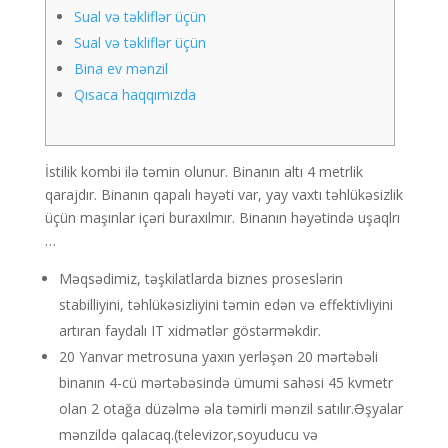
Sual və təkliflər üçün
Sual və təkliflər üçün
Bina ev mənzil
Qısaca haqqımızda
İstilik kombi ilə təmin olunur. Binanın altı 4 metrlik
qarajdır. Binanın qapalı həyəti var, yay vaxtı təhlükəsizlik
üçün maşınlar içəri buraxılmır. Binanın həyətində uşaqlrı
…
Məqsədimiz, təşkilatlarda biznes proseslərin
stabilliyini, təhlükəsizliyini təmin edən və effektivliyini
artıran faydalı IT xidmətlər göstərməkdir.
20 Yanvar metrosuna yaxın yerləşən 20 mərtəbəli
binanın 4-cü mərtəbəsində ümumi sahəsi 45 kvmetr
olan 2 otağa düzəlmə əla təmirli mənzil satılır.Əşyalar
mənzildə qalacaq.(televizor,soyuducu və