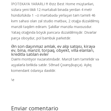
İPOTEKAYA YARARLI !!! Əziz Best Home müştəriləri,
sizlərə yeni tikili 12 mərtəbəli binada yerdən 4 metr
hündürlükdə 1 –ci mərtəbədə yerləşən tam təmirli 46
kvm sahəsi olan zal studio mətbəx, 2 otağa düzəldilmiş
mənzili təqdim edirəm. Şəkillər mənzilə məxsusdur.
Yataq otağında böyük pəncərə düzəldilmişdir. Divarlar
parça oboydur, pol bambuk parketdir.
Ən son daşınmaz əmlak, ev alqı satqısı, kirayə
ev, bina, mənzil, torpaq, obyekt, villa elanları,
kreditlə satılan evler
Daimi montiyor nəzarətindədir. Mənzil tam təmirlidir və
əşyalarla birlikdə satılır. SƏnəd Çıxarış(kupça). Aylıq
komendant ödənişə daxildir.
\e
Enviar comentario