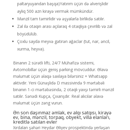
paltaryuyandan başqa)Yatırım üçün də əlverişlidir
aylıq 500 azn kirayə vermək mümkündür.
Mənzil tam təmirlidir və əşyalarla birlikdə satılır.
Zal ilə otaqın arası açılaraq 4 otaqlıya çevrilib və zal
böyüdülüb.
Çoxlu sayda meyvə gətirən ağaclar (tut, nar, əncil,
xurma, heyva).
Binanın 2 sürətli lifti, 24/7 Mühafizə sistemi,
Avtomobillər üçün geniş parking mövcuddur. Əlavə
məlumat üçün əlaqə saxlaya bilərsiniz + Whatsapp
aktivdir. Yeni Günəşlidə D massivində 9 mərtəbəli
binanın 1-ci mərtəbəsində, 2 otaqlı yaxşı təmirli mənzil
satılır. Sənədi Kupça, Çıxarışdır. Real alıcılar əlavə
məlumat üçün zəng vurun.
Ən son daşınmaz əmlak, ev alqı satqısı, kirayə
ev, bina, mənzil, torpaq, obyekt, villa elanları,
kreditlə satılan evler
Xırdalan şəhəri Heydər Əliyev prospektində yerləşən