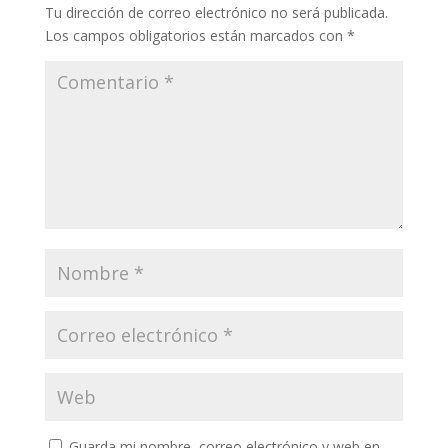
Tu dirección de correo electrónico no será publicada.
Los campos obligatorios están marcados con
*
Guarda mi nombre, correo electrónico y web en