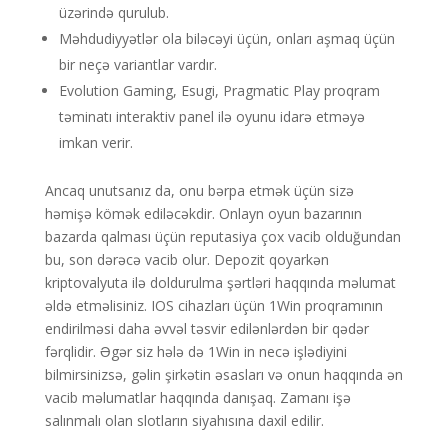
üzərində qurulub.
Məhdudiyyətlər ola biləcəyi üçün, onları aşmaq üçün
bir neçə variantlar vardır.
Evolution Gaming, Esugi, Pragmatic Play proqram
təminatı interaktiv panel ilə oyunu idarə etməyə
imkan verir.
Ancaq unutsanız da, onu bərpa etmək üçün sizə
həmişə kömək ediləcəkdir. Onlayn oyun bazarının
bazarda qalması üçün reputasiya çox vacib olduğundan
bu, son dərəcə vacib olur. Depozit qoyarkən
kriptovalyuta ilə doldurulma şərtləri haqqında məlumat
əldə etməlisiniz. IOS cihazları üçün 1Win proqramının
endirilməsi daha əvvəl təsvir edilənlərdən bir qədər
fərqlidir. Əgər siz hələ də 1Win in necə işlədiyini
bilmirsinizsə, gəlin şirkətin əsasları və onun haqqında ən
vacib məlumatlar haqqında danışaq. Zamanı işə
salınmalı olan slotların siyahısına daxil edilir.