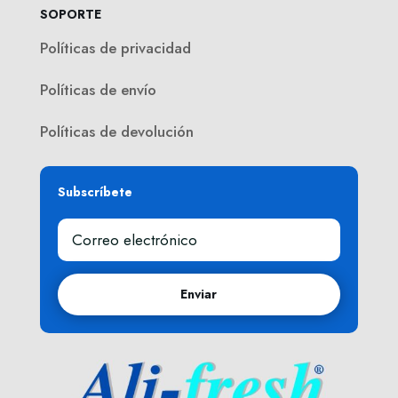
SOPORTE
Políticas de privacidad
Políticas de envío
Políticas de devolución
Subscríbete
Enviar