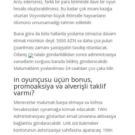
Arzu ederseniz, farklı bir para biriminde ilave bir oyun
hesabı oluşturabilirsiniz. Bu kadar çok insanı kazığa
oturtan Voyvoda’nın büyük ihtimalle hayvanların
ölümünü umursamadığı tahmin edilebilir.
Buna görə də belə hallarda yoxlama olmazsa davam
etmək mümkün deyil. 5000 AZN və daha çox pulun
çıxarılması zamanı şəxsiyyətin təsdiqi istəniləcək.
Ödəniş
tələbi göndərildikdən sonra administrasiya
sənədlərin sorğusu barədə bildiriş göndərəcəkdir.
Məlumatların yoxlanılması 24 saatdan çox çəkə bilir.
in oyunçusu üçün bonus,
promoaksiya və əlverişli təklif
varmı?
Menecerlər məlumatı bərpa etməyə və köhnə
hesabınızdan oynamağa kömək edəcəkdir. 1Win
Administrasiyası göstərilən email ünvanına aktivasiya
bağlantısı göndərəcəkdir. Link sizi bukmeker
kontorunun avtorizasiya səhifəsinə aparacaq. 1Win