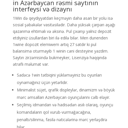
in Azərbaycan rəsmi saytının
interfeysi və dizaynı
1Win də qeydiyyatdan keçməyin daha asan bir yolu isə
sosial şəbəkələr vasitəsilədir. Daha yüksək çarpan aşağı
qazanma ehtimalı və əksinə. Pul çıxarışı yalnız depozit
etdiyiniz üsullardan biri ilə edilə bilər. Men dunenden
1wine dopozit elemiwem artiq 27 satdir ki pul
balansima oturmayib 1 winin cani desteyine yazdim.
Saytın zirzəmisində bukmeyker, Lisenziya haqqında
ətraflı məlumat var.
Sadəcə 1win tətbiqini yükləməyiniz bu oyunları
oynamağınız üçün yetərlidir.
Minimalist süjet, qrafik displeylər, dinamizm və böyük
mərc əmsalları Azerbaycan oyunçularını cəlb eləyir.
Seçilmiş idmandan və hadisədən asılı olaraq, oyunçu
komandaların qol vurub-vurmağacağına,
penaltı/silinmə, fasilə nəticələrinə mərc yerləşdirə
bilər.