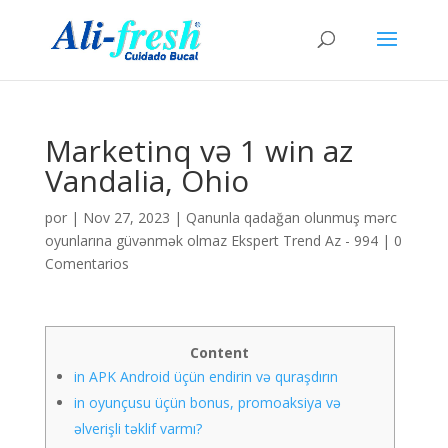
Marketinq və 1 win az
Vandalia, Ohio
por
|
Nov 27, 2023
|
Qanunla qadağan olunmuş mərc
oyunlarına güvənmək olmaz Ekspert Trend Az - 994
|
0
Comentarios
Content
in APK Android üçün endirin və quraşdırın
in oyunçusu üçün bonus, promoaksiya və
əlverişli təklif varmı?