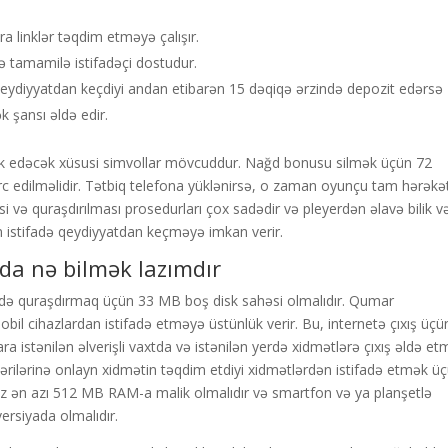
a linklər təqdim etməyə çalışır.
 tamamilə istifadəçi dostudur.
qeydiyyatdan keçdiyi andan etibarən 15 dəqiqə ərzində depozit edərsə
 şansı əldə edir.
 edəcək xüsusi simvollar mövcuddur. Nağd bonusu silmək üçün 72
ərc edilməlidir. Tətbiq telefona yüklənirsə, o zaman oyunçu tam hərəkə
i və quraşdırılması prosedurları çox sadədir və pleyerdən əlavə bilik v
dən istifadə qeydiyyatdan keçməyə imkan verir.
da nə bilmək lazımdır
etdə quraşdırmaq üçün 33 MB boş disk sahəsi olmalıdır. Qumar
obil cihazlardan istifadə etməyə üstünlük verir. Bu, internetə çıxış üçü
a istənilən əlverişli vaxtda və istənilən yerdə xidmətlərə çıxış əldə e
ştərilərinə onlayn xidmətin təqdim etdiyi xidmətlərdən istifadə etmək ü
haz ən azı 512 MB RAM-a malik olmalıdır və smartfon və ya planşetlə
ersiyada olmalıdır.