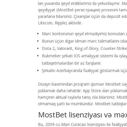
ları yuxarıda qeyd etdiklərimiz ilə yekunlaşmır
qeydiyyat (MostBet регистрация) prosesini tamam
yararlana bilərsiniz. Çıxarışlar üçün də depozit 
Litecoin, Ripple) aktivdir.
Mərc kontorunun qeyd etmədiyimiz bonusları
Bunun üçün digər idman mərc təlimatlarını izləm
Dota 2, Valorant, King of Glory, Counter-Strik
Bukmeker şirkəti IOS əməliyyat sistemi ilə işləy
tətbiqetmələrdən bir az fərqlənir.
Şirkətin Azerbaycanda fəaliyyət göstərmək üçün
Dizayn baxımından proqram qismən Mostbet sayt
yükləmək daha rahatdır. App Store-dan yükləmək 
həmçinin aktual rəylərlə tanış ola bilərsiniz. Mos
olmamaq şərti ilə mümkündür. Mostbet tətbiqləri
MostBet lisenziyası və məx
Bu, 2009-cu ildən Curacao lisenziyası ilə fəaliyy