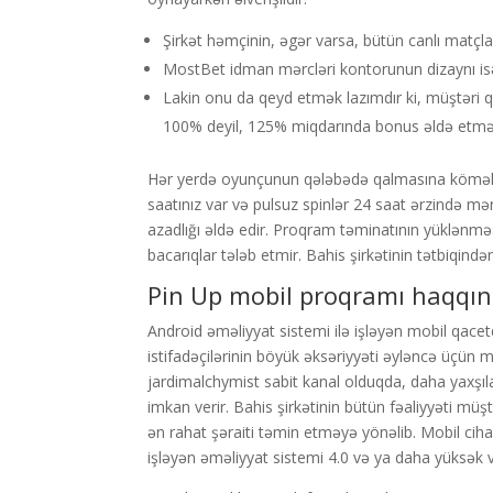
Şirkət həmçinin, əgər varsa, bütün canlı matçlar
MostBet idman mərcləri kontorunun dizaynı isə
Lakin onu da qeyd etmək lazımdır ki, müştəri 
100% deyil, 125% miqdarında bonus əldə etmək
Hər yerdə oyunçunun qələbədə qalmasına kömək
saatınız var və pulsuz spinlər 24 saat ərzində m
azadlığı əldə edir. Proqram təminatının yüklənməs
bacarıqlar tələb etmir. Bahis şirkətinin tətbiqin
Pin Up mobil proqramı haqqın
Android əməliyyat sistemi ilə işləyən mobil qac
istifadəçilərinin böyük əksəriyyəti əyləncə üçün m
jardimalchymist sabit kanal olduqda, daha yaxşılar
imkan verir. Bahis şirkətinin bütün fəaliyyəti mü
ən rahat şəraiti təmin etməyə yönəlib. Mobil ci
işləyən əməliyyat sistemi 4.0 və ya daha yüksək v