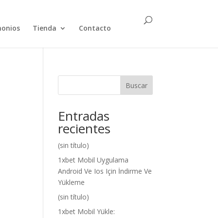
monios
Tienda
Contacto
Buscar
Entradas
recientes
(sin título)
1xbet Mobil Uygulama
Android Ve Ios Için İndirme Ve
Yükleme
(sin título)
1xbet Mobil Yükle: