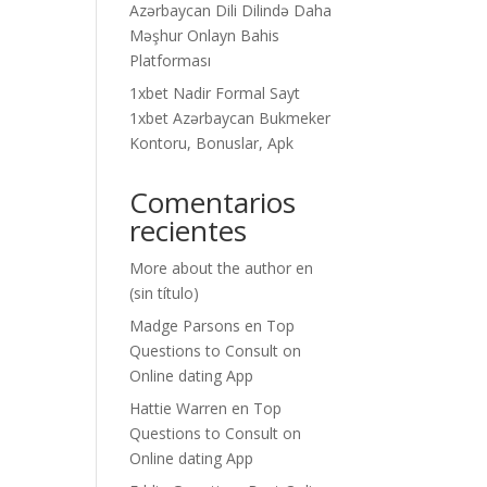
Azərbaycan Dili Dilində Daha
Məşhur Onlayn Bahis
Platforması
1xbet Nadir Formal Sayt
1xbet Azərbaycan Bukmeker
Kontoru, Bonuslar, Apk
Comentarios
recientes
More about the author
en
(sin título)
Madge Parsons
en
Top
Questions to Consult on
Online dating App
Hattie Warren
en
Top
Questions to Consult on
Online dating App