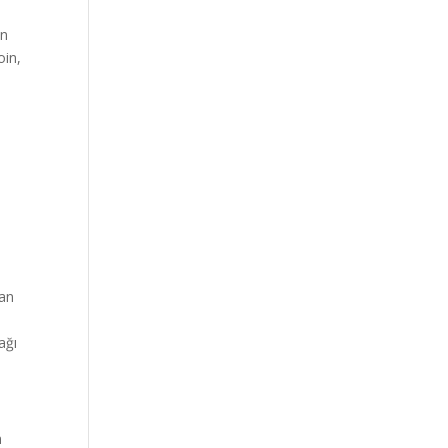
an
oin,
dan
ağı
n