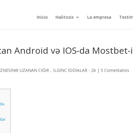
Inicio
Halitosis
La empresa
Testi
an Android və IOS-da Mostbet-i
ZNESİNƏ UZANAN CIĞIR .. İLGİNC İDDİALAR - 26
|
5 Comentarios
ldə
lər