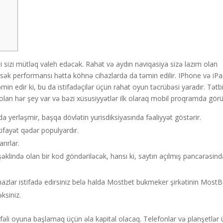
sizi mütləq valeh edəcək. Rahat və aydın naviqasiya sizə lazım olan
ksək performansı hətta köhnə cihazlarda da təmin edilir. IPhone və iPa
əmin edir ki, bu da istifadəçilər üçün rahat oyun təcrübəsi yaradır. Tətb
 olan hər şey var və bəzi xüsusiyyətlər ilk olaraq mobil proqramda gör
yerləşmir, başqa dövlətin yurisdiksiyasında fəaliyyət göstərir.
ifayət qədər populyardır.
rırlar.
lində olan bir kod göndəriləcək, hansı ki, saytın açılmış pəncərəsind
hazlar istifadə edirsiniz belə halda Mostbet bukmeker şirkətinin MostB
ksiniz.
ərfəli oyuna başlamaq üçün əla kapital olacaq. Telefonlar və planşetlər