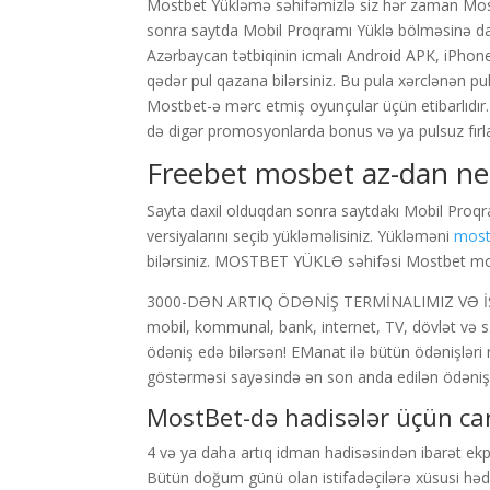
Mostbet Yükləmə səhifəmizlə siz hər zaman Mostb
sonra saytda Mobil Proqramı Yüklə bölməsinə da
Azərbaycan tətbiqinin icmalı Android APK, iPho
qədər pul qazana bilərsiniz. Bu pula xərclənən pu
Mostbet-ə mərc etmiş oyunçular üçün etibarlıdır.
də digər promosyonlarda bonus və ya pulsuz fırla
Freebet mosbet az-dan nec
Sayta daxil olduqdan sonra saytdakı Mobil Proqr
versiyalarını seçib yükləməlisiniz. Yükləməni
most
bilərsiniz. MOSTBET YÜKLƏ səhifəsi Mostbet mo
3000-DƏN ARTIQ ÖDƏNİŞ TERMİNALIMIZ VƏ İ
mobil, kommunal, bank, internet, TV, dövlət və s
ödəniş edə bilərsən! EManat ilə bütün ödənişləri r
göstərməsi sayəsində ən son anda edilən ödənişl
MostBet-də hadisələr üçün ca
4 və ya daha artıq idman hadisəsindən ibarət ek
Bütün doğum günü olan istifadəçilərə xüsusi hə