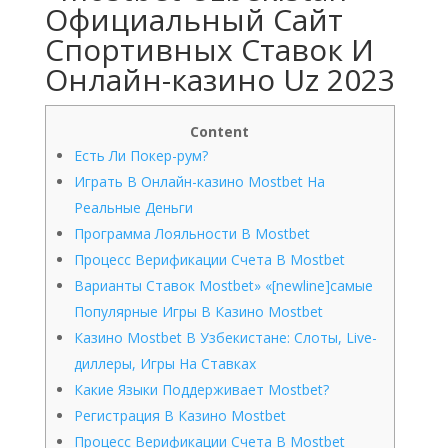
Официальный Сайт
Спортивных Ставок И
Онлайн-казино Uz 2023
Content
Есть Ли Покер-рум?
Играть В Онлайн-казино Mostbet На
Реальные Деньги
Программа Лояльности В Mostbet
Процесс Верификации Счета В Mostbet
Варианты Ставок Mostbet» «[newline]самые
Популярные Игры В Казино Mostbet
Казино Mostbet В Узбекистане: Слоты, Live-
диллеры, Игры На Ставках
Какие Языки Поддерживает Mostbet?
Регистрация В Казино Mostbet
Процесс Верификации Счета В Mostbet