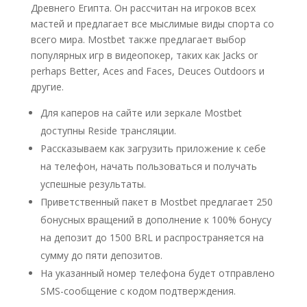
Древнего Египта. Он рассчитан на игроков всех
мастей и предлагает все мыслимые виды спорта со
всего мира. Mostbet также предлагает выбор
популярных игр в видеопокер, таких как Jacks or
perhaps Better, Aces and Faces, Deuces Outdoors и
другие.
Для каперов на сайте или зеркале Mostbet
доступны Reside трансляции.
Рассказываем как загрузить приложение к себе
на телефон, начать пользоваться и получать
успешные результаты.
Приветственный пакет в Mostbet предлагает 250
бонусных вращений в дополнение к 100% бонусу
на депозит до 1500 BRL и распространяется на
сумму до пяти депозитов.
На указанный номер телефона будет отправлено
SMS-сообщение с кодом подтверждения.