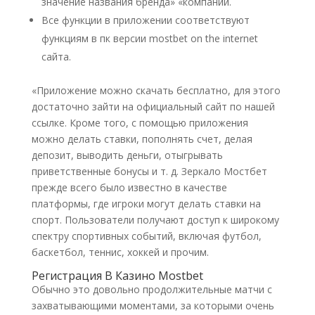
значение названия бренда» «компании.
Все функции в приложении соответствуют
функциям в пк версии mostbet on the internet
сайта.
«Приложение можно скачать бесплатно, для этого
достаточно зайти на официальный сайт по нашей
ссылке. Кроме того, с помощью приложения
можно делать ставки, пополнять счет, делая
депозит, выводить деньги, отыгрывать
приветственные бонусы и т. д. Зеркало Мостбет
прежде всего было известно в качестве
платформы, где игроки могут делать ставки на
спорт. Пользователи получают доступ к широкому
спектру спортивных событий, включая футбол,
баскетбол, теннис, хоккей и прочим.
Регистрация В Казино Mostbet
Обычно это довольно продолжительные матчи с
захватывающими моментами, за которыми очень