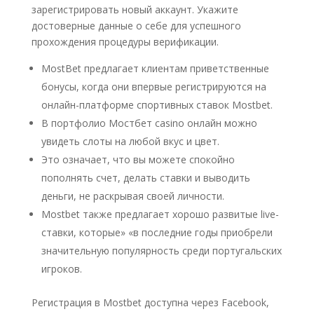
зарегистрировать новый аккаунт. Укажите
достоверные данные о себе для успешного
прохождения процедуры верификации.
MostBet предлагает клиентам приветственные
бонусы, когда они впервые регистрируются на
онлайн-платформе спортивных ставок Mostbet.
В портфолио Мостбет casino онлайн можно
увидеть слоты на любой вкус и цвет.
Это означает, что вы можете спокойно
пополнять счет, делать ставки и выводить
деньги, не раскрывая своей личности.
Mostbet также предлагает хорошо развитые live-
ставки, которые» «в последние годы приобрели
значительную популярность среди португальских
игроков.
Регистрация в Mostbet доступна через Facebook,