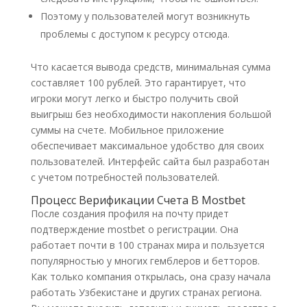
Поэтому у пользователей могут возникнуть
проблемы с доступом к ресурсу отсюда.
Что касается вывода средств, минимальная сумма
составляет 100 рублей. Это гарантирует, что
игроки могут легко и быстро получить свой
выигрыш без необходимости накопления большой
суммы на счете. Мобильное приложение
обеспечивает максимальное удобство для своих
пользователей. Интерфейс сайта был разработан
с учетом потребностей пользователей.
Процесс Верификации Счета В Mostbet
После создания профиля на почту придет
подтверждение mostbet о регистрации. Она
работает почти в 100 странах мира и пользуется
популярностью у многих гемблеров и бетторов.
Как только компания открылась, она сразу начала
работать Узбекистане и других странах региона.