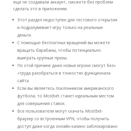
еще не создавали аккаунт, сможете без проблем
сделать это в приложении.
Этот раздел недоступен для тестового открытия
и подразумевает игру только на реальные
деньги.
С помощью бесплатных вращений вы можете
вращать барабаны, чтобы потенциально
выиграть крупные призы.
По этой причине даже новые игроки смогут без»
«труда разобраться в тонкостях функционала
сайта.
Если вы являетесь поклонником американского
футбола, то Mostbet станет идеальным местом
для совершения ставок.
Все пользователи могут скачать MostBet-
браузер со встроенным VPN, чтобы получить
доступ даже когда онлайн-казино заблокировано