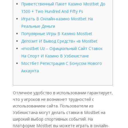
Приветственный Пакет Казино Mostbet До
1500 + Two Hundred And Fifty Fs
Играть В Онлайн-казино Mostbet На
Реальные Деньги
Популярные Игры В Казино Mostbet
Депозит И Вывод Средств» «в Mostbet
«mostbet Uz – Официальный Сайт Ставок
На Спорт И Казино В Узбекистане
Мостбет Регистрация С Бонусом Нового
Аккаунта
Отличное удобство в использовании гарантирует,
что у игроков не возникнет трудностей с
использованием сайта. Пользователи из
Узбекистана могут делать ставки в Mostbet на
широкий выбор спортивных событий. На
платформе Mostbet вы можете играть в онлайн-