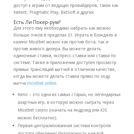
доступ к играм от ведущих провайдеров, таких как
Netent, Pragmatic Play, BetSoft и других.
Есть Ли Покер-рум?
Для этого ему необходимо набрать как можно
больше очков в пределах 21. Играть в блэкджек в
казино Mostbet можно как против бота, так и
против живого дилера. Вы можете делать
одиночные ставки, экспресс-ставки или ставки по
системе. Также в приложении доступен просмотр
прямых трансляций матчей в отличном качестве,
когда вы можете делать ставки прямо по ходу
матча
mostbet online
.
Keno – это одна из самых старых, но легендарных
азартных игр, в которую можно сыграть через
Mostbet casino (скачать на Андроид или iOS
можно бесплатно).
Первая централизованная система контроля
доступа обеспечит безопасность каждой