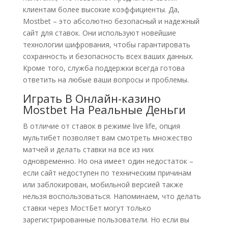
клиентам более высокие коэффициенты. Да,
Mostbet – это абсолютно безопасный и надежный
сайт для ставок. Они используют новейшие
технологии шифрования, чтобы гарантировать
сохранность и безопасность всех ваших данных.
Кроме того, служба поддержки всегда готова
ответить на любые ваши вопросы и проблемы.
Играть В Онлайн-казино
Mostbet На Реальные Деньги
В отличие от ставок в режиме live life, опция
мультибет позволяет вам смотреть множество
матчей и делать ставки на все из них
одновременно. Но она имеет один недостаток –
если сайт недоступен по техническим причинам
или заблокирован, мобильной версией также
нельзя воспользоваться. Напоминаем, что делать
ставки через МостБет могут только
зарегистрированные пользователи. Но если вы