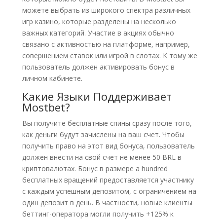
можете выбрать из широкого спектра различных
игр казино, которые разделены на несколько
важных категорий. Участие в акциях обычно
связано с активностью на платформе, например,
совершением ставок или игрой в слотах. К тому же
пользователь должен активировать бонус в
личном кабинете.
Какие Языки Поддерживает
Mostbet?
Вы получите бесплатные спины сразу после того,
как деньги будут зачислены на ваш счет. Чтобы
получить право на этот вид бонуса, пользователь
должен внести на свой счет не менее 50 BRL в
криптовалютах. Бонус в размере a hundred
бесплатных вращений предоставляется участнику
с каждым успешным депозитом, с ограничением на
один депозит в день. В частности, новые клиенты
беттинг-оператора могли получить +125% к