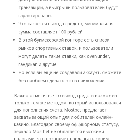
транзакции, а выигрыши пользователей будут
гарантированы.
Что касается вывода средств, минимальная
сумма составляет 100 рублей.
В этой букмекерской конторе есть список
рынков спортивных ставок, и пользователи
могут делать такие ставки, как over/under,
гандикап и другие.
Но если вы еще не создавали аккаунт, сможете
без проблем сделать это в приложении.
Важно отметить, что вывод средств возможен
только тем же методом, который использовался
для пополнения счета. Mostbet предлагает
захватывающий опыт для любителей онлайн-
казино. Благодаря своему оффшорному статусу,
зеркало Mostbet не облагается высокими
налогами, что позволяет предлагать своим