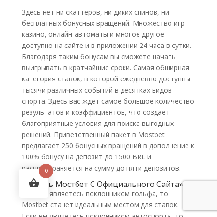
Здесь нет ни скаттеров, ни диких спинов, ни
бесплатных бонусных вращений. Множество игр
казино, онлайн-автоматы и многое другое
доступно на сайте и в приложении 24 часа в сутки.
Благодаря таким бонусам вы сможете начать
выигрывать в кратчайшие сроки. Самая обширная
категория ставок, в которой ежедневно доступны
тысячи различных событий в десятках видов
спорта. Здесь вас ждет самое большое количество
результатов и коэффициентов, что создает
благоприятные условия для поиска выгодных
решений. Приветственный пакет в Mostbet
предлагает 250 бонусных вращений в дополнение к
100% бонусу на депозит до 1500 BRL и
распространяется на сумму до пяти депозитов.
0
Скачать Мостбет С Официального Сайта»
Если вы являетесь поклонником гольфа, то
Mostbet станет идеальным местом для ставок.
Если вы являетесь поклонником автоспорта, то