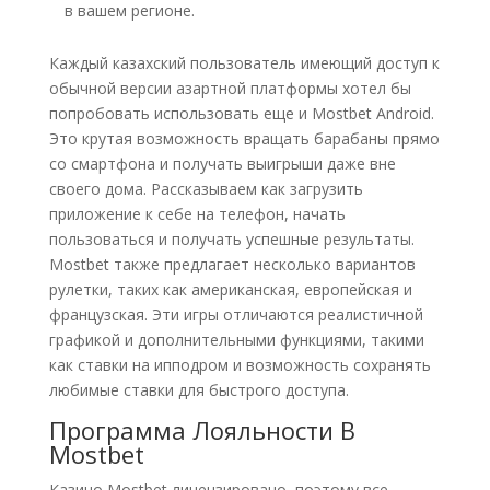
в вашем регионе.
Каждый казахский пользователь имеющий доступ к
обычной версии азартной платформы хотел бы
попробовать использовать еще и Mostbet Android.
Это крутая возможность вращать барабаны прямо
со смартфона и получать выигрыши даже вне
своего дома. Рассказываем как загрузить
приложение к себе на телефон, начать
пользоваться и получать успешные результаты.
Mostbet также предлагает несколько вариантов
рулетки, таких как американская, европейская и
французская. Эти игры отличаются реалистичной
графикой и дополнительными функциями, такими
как ставки на ипподром и возможность сохранять
любимые ставки для быстрого доступа.
Программа Лояльности В
Mostbet
Казино Mostbet лицензировано, поэтому все