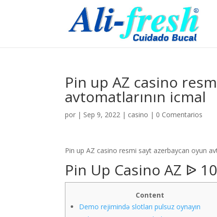
Pin up AZ casino resm
avtomatlarının icmal
por
|
Sep 9, 2022
|
casino
|
0 Comentarios
Pin up AZ casino resmi sayt azerbaycan oyun avt
Pin Up Casino AZ ᐉ 1
Content
Demo rejimində slotları pulsuz oynayın