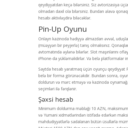
qeydiyyatdan keçə bilərsiniz. Siz avtorizasiya üç
olmadan daxil ola bilərsiniz. Bundan əlavə qonaq
hesabı aktivləşdirə biləcəklər.
Pin-Up Oyunu
Onlayn kazinoda hədiyyə almazdan əvvəl, uduşlar
(müəyyən bir peyjerlə) tanış olmalısınız. Qonaq
avtomatında əylənə bilərlər. Slot maşınlarını ofl
iPhone-da yükləməlidirlər. Və belə platformalar
Saytda hesab yaratmaq üçün oyunçu qeydiyyat P
belə bir forma görünəcəkdir. Bundan sonra, oyun
doldurun və mərc etməyə və kazinoda oynamağa 
seçimləri ilə fərqlənir.
Şəxsi hesab
Minimum doldurma məbləği 10 AZN, maksimum i
və Yumani xidmətlərindən istifadə edərkən mak
məhdudiyyətlərlə sadalanan bütün üsullarla mümk