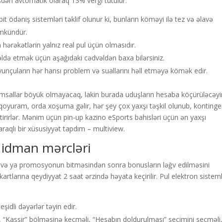
dən avtomatik olaraq 13% vergi tutulur.
 ödəniş sistemləri təklif olunur ki, bunların köməyi ilə tez və əlavə
mkündür.
hərəkətlərin yalnız real pul üçün olmasıdır.
əldə etmək üçün aşağıdaki cədvəldən baxa bilərsiniz.
yunçuların hər hansı problem və suallarını həll etməyə kömək edir.
əmsallar böyük olmayacaq, lakin burada uduşların hesaba köçürüləcəy
qoyuram, orda xoşuma gəlir, hər şey çox yaxşı təşkil olunub, kontinge
etirirlər. Mənim üçün pin-up kazino eSports bahisləri üçün ən yaxşı
araqlı bir xüsusiyyət tapdım – multiview.
 idman mərcləri
i və ya promosyonun bitməsindən sonra bonusların ləğv edilməsini
kartlarına qeydiyyat 2 saat ərzində həyata keçirilir. Pul elektron sistem
idli dəyərlər təyin edir.
, “Kassir” bölməsinə keçməli, “Hesabın doldurulması” seçimini seçməli