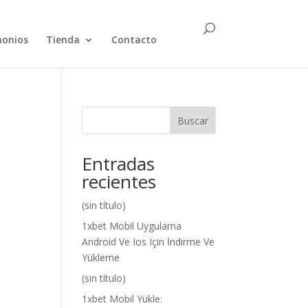
monios
Tienda
Contacto
Buscar
Entradas
recientes
(sin título)
1xbet Mobil Uygulama
Android Ve Ios Için İndirme Ve
Yükleme
(sin título)
1xbet Mobil Yükle: