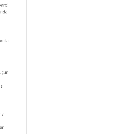
parol
ında
i ilə
 üçün
us
ey
ir.