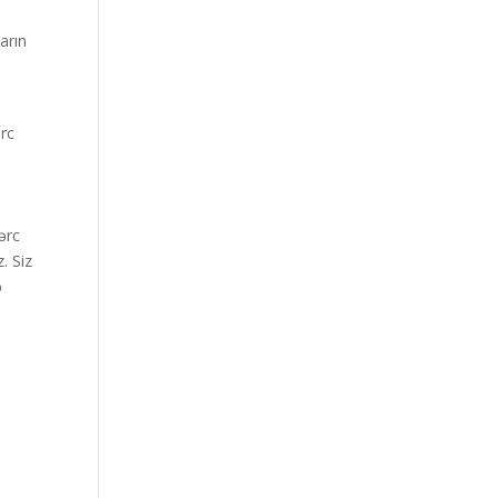
arın
rc
ərc
. Siz
ə