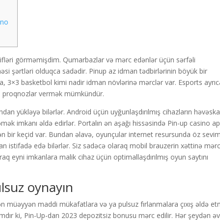
ino
lifləri görməmişdim. Qumarbazlar və mərc edənlər üçün sərfəli
si şərtləri olduqca sadədir. Pinup az idman tədbirlərinin böyük bir
şma, 3×3 basketbol kimi nadir idman növlərinə mərclər var. Esports ayrı
ün proqnozlar vermək mümkündür.
an yükləyə bilərlər. Android üçün uyğunlaşdırılmış cihazların həvəskar
ək imkanı əldə edirlər. Portalın ən aşağı hissəsində Pin-up casino a
ən bir keçid var. Bundan əlavə, oyunçular internet resursunda öz sevim
 istifadə edə bilərlər. Siz sadəcə olaraq mobil brauzerin xəttinə mər
laraq eyni imkanlara malik cihaz üçün optimallaşdırılmış oyun saytını
ulsuz oynayın
dən müəyyən maddi mükafatlara və ya pulsuz fırlanmalara çıxış əldə et
ımdır ki, Pin-Up-dan 2023 depozitsiz bonusu mərc edilir. Hər şeydən əv