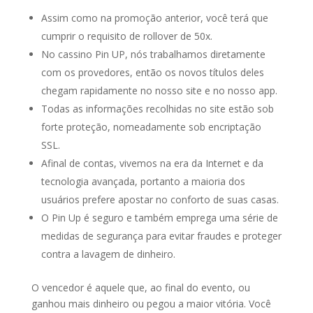
Assim como na promoção anterior, você terá que
cumprir o requisito de rollover de 50x.
No cassino Pin UP, nós trabalhamos diretamente
com os provedores, então os novos títulos deles
chegam rapidamente no nosso site e no nosso app.
Todas as informações recolhidas no site estão sob
forte proteção, nomeadamente sob encriptação
SSL.
Afinal de contas, vivemos na era da Internet e da
tecnologia avançada, portanto a maioria dos
usuários prefere apostar no conforto de suas casas.
O Pin Up é seguro e também emprega uma série de
medidas de segurança para evitar fraudes e proteger
contra a lavagem de dinheiro.
O vencedor é aquele que, ao final do evento, ou
ganhou mais dinheiro ou pegou a maior vitória. Você