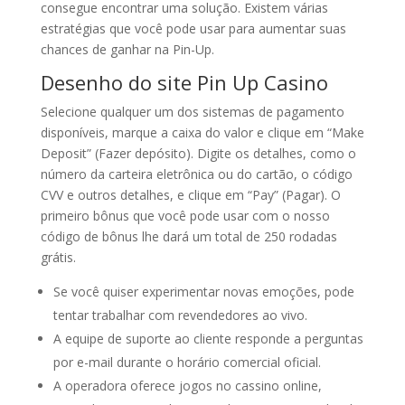
consegue encontrar uma solução. Existem várias
estratégias que você pode usar para aumentar suas
chances de ganhar na Pin-Up.
Desenho do site Pin Up Casino
Selecione qualquer um dos sistemas de pagamento
disponíveis, marque a caixa do valor e clique em “Make
Deposit” (Fazer depósito). Digite os detalhes, como o
número da carteira eletrônica ou do cartão, o código
CVV e outros detalhes, e clique em “Pay” (Pagar). O
primeiro bônus que você pode usar com o nosso
código de bônus lhe dará um total de 250 rodadas
grátis.
Se você quiser experimentar novas emoções, pode
tentar trabalhar com revendedores ao vivo.
A equipe de suporte ao cliente responde a perguntas
por e-mail durante o horário comercial oficial.
A operadora oferece jogos no cassino online,