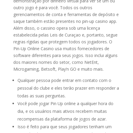
demonstração por dinheiro virtual para ver se um ou
outro jogo é para você. Todos os outros
gerenciamentos de conta e ferramentas de depósito e
saque também estão presentes no pin-up casino app.
Além disso, o cassino opera sob uma licença
estabelecida pelas Leis de Curaçao e, portanto, segue
regras rígidas que protegem todos os jogadores. O
Pin-Up Online Casino usa muitos fornecedores de
software diferentes para seus jogos. Isso inclui alguns
dos maiores nomes do setor, como NetEnt,
Microgaming, Betsoft, Play’n GO e muito mais.
Qualquer pessoa pode entrar em contato com o
pessoal do clube e eles terão prazer em responder a
todas as suas perguntas.
Você pode jogar Pin Up online a qualquer hora do
dia, e os usuários mais ativos recebem muitas
recompensas da plataforma de jogos de azar.
Isso é feito para que seus jogadores tenham um