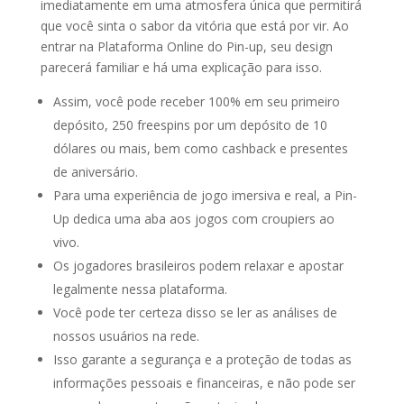
imediatamente em uma atmosfera única que permitirá
que você sinta o sabor da vitória que está por vir. Ao
entrar na Plataforma Online do Pin-up, seu design
parecerá familiar e há uma explicação para isso.
Assim, você pode receber 100% em seu primeiro
depósito, 250 freespins por um depósito de 10
dólares ou mais, bem como cashback e presentes
de aniversário.
Para uma experiência de jogo imersiva e real, a Pin-
Up dedica uma aba aos jogos com croupiers ao
vivo.
Os jogadores brasileiros podem relaxar e apostar
legalmente nessa plataforma.
Você pode ter certeza disso se ler as análises de
nossos usuários na rede.
Isso garante a segurança e a proteção de todas as
informações pessoais e financeiras, e não pode ser