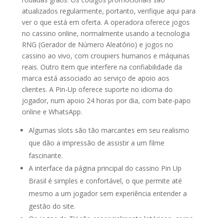
atualizados regularmente, portanto, verifique aqui para
ver o que está em oferta. A operadora oferece jogos
no cassino online, normalmente usando a tecnologia
RNG (Gerador de Número Aleatório) e jogos no
cassino ao vivo, com croupiers humanos e máquinas
reais. Outro item que interfere na confiabilidade da
marca está associado ao serviço de apoio aos
clientes. A Pin-Up oferece suporte no idioma do
jogador, num apoio 24 horas por dia, com bate-papo
online e WhatsApp.
Algumas slots são tão marcantes em seu realismo
que dão a impressão de assistir a um filme
fascinante.
A interface da página principal do cassino Pin Up
Brasil é simples e confortável, o que permite até
mesmo a um jogador sem experiência entender a
gestão do site.