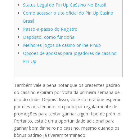
Status Legal do Pin Up CaSsino No Brasil
Como acessar o site oficial do Pin Up Casino
Brasil
Passo-a-passo do Registro
Depósito, como funciona
Melhores jogos de casino online Pinup
Opções de apostas para jogadores de cassino
Pin-Up
Também vale a pena notar que os presentes padrão
do cassino expiram por volta da primeira semana de
uso do clube. Depois disso, você só terá que esperar
por eles nos feriados ou participar regularmente de
promoções para tentar ganhar algum tipo de prêmio.
Portanto, esta é uma oportunidade adicional para
ganhar bom dinheiro no cassino, mesmo quando os
bônus padrão já tiverem terminado.