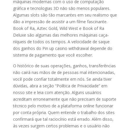
máquinas modernas com o uso de computação
gráfica e tecnologias 3D não são menos populares.
Algumas slots são tão marcantes em seu realismo que
dão a impressão de assistir a um filme fascinante.
Book of Ra, Aztec Gold, Wild West e Book of Ra
Deluxe são algumas das melhores máquinas caça-
níqueis de todos os tempos. A velocidade de saque
dos ganhos do Pin up casino withdrawal depende do
sistema de pagamento que você escolher.
O histórico de suas operações, ganhos, transferências
não cairá nas mãos de de pessoas mal intencionadas,
você pode confiar totalmente em nós. Se ainda tiver
dúvidas, abra a seção “Política de Privacidade” em
nosso site e leia com atenção. Alguns usuários
acreditam erroneamente que não precisam de suporte
técnico pelo motivo de a plataforma online funcionar
por conta própria. Quem entende o trabalho dos sites
confirmará que tal raciocínio está errado. Além disso,
às vezes surgem certos problemas e o usuário não