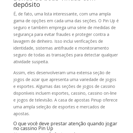
depósito
É, de fato, uma lista interessante, com uma ampla
gama de opções em cada uma das seções. O Pin Up é
seguro e também emprega uma série de medidas de
segurança para evitar fraudes e proteger contra a
lavagem de dinheiro. Isso inclui verificações de
identidade, sistemas antifraude e monitoramento
seguro de todas as transações para detectar qualquer
atividade suspeita.
Assim, eles desenvolveram uma extensa seção de
jogos de azar que apresenta uma variedade de jogos
e esportes. Algumas das seções de jogos de cassino
disponíveis incluem esportes, cassino, cassino on-line
e jogos de televisão. A casa de apostas Pinup oferece
uma ampla seleção de esportes e mercados de
apostas.
O que você deve prestar atenção quando jogar
no cassino Pin Up