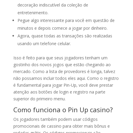
decoração indiscutível da coleção de
entretenimento.
Pegue algo interessante para você em questão de
minutos e depois comece a jogar por dinheiro.
Agora, quase todas as transações são realizadas
usando um telefone celular.
Isso é feito para que seus jogadores tenham um
gostinho dos novos jogos que estão chegando ao
mercado. Como a lista de provedores é longa, talvez
não possamos incluir todos eles aqui. Como o registro
é fundamental para jogar Pin-Up, você deve prestar
atenção aos botões de login e registro na parte
superior do primeiro menu.
Como funciona o Pin Up casino?
Os jogadores também podem usar códigos
promocionais de cassino para obter mais bônus e
rodadas grátis. Os códigos promocionais são