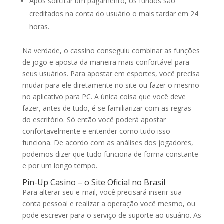
Após solicitar um pagamento, os fundos são
creditados na conta do usuário o mais tardar em 24
horas.
Na verdade, o cassino conseguiu combinar as funções
de jogo e aposta da maneira mais confortável para
seus usuários. Para apostar em esportes, você precisa
mudar para ele diretamente no site ou fazer o mesmo
no aplicativo para PC. A única coisa que você deve
fazer, antes de tudo, é se familiarizar com as regras
do escritório. Só então você poderá apostar
confortavelmente e entender como tudo isso
funciona. De acordo com as análises dos jogadores,
podemos dizer que tudo funciona de forma constante
e por um longo tempo.
Pin-Up Casino – o Site Oficial no Brasil
Para alterar seu e-mail, você precisará inserir sua
conta pessoal e realizar a operação você mesmo, ou
pode escrever para o serviço de suporte ao usuário. As