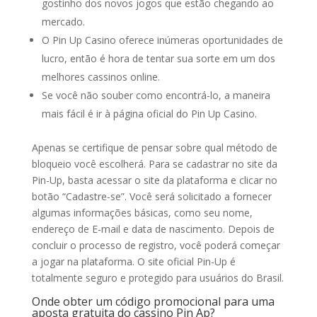
gostinho dos novos jogos que estão chegando ao
mercado.
O Pin Up Casino oferece inúmeras oportunidades de
lucro, então é hora de tentar sua sorte em um dos
melhores cassinos online.
Se você não souber como encontrá-lo, a maneira
mais fácil é ir à página oficial do Pin Up Casino.
Apenas se certifique de pensar sobre qual método de
bloqueio você escolherá. Para se cadastrar no site da
Pin-Up, basta acessar o site da plataforma e clicar no
botão “Cadastre-se”. Você será solicitado a fornecer
algumas informações básicas, como seu nome,
endereço de E-mail e data de nascimento. Depois de
concluir o processo de registro, você poderá começar
a jogar na plataforma. O site oficial Pin-Up é
totalmente seguro e protegido para usuários do Brasil.
Onde obter um código promocional para uma
aposta gratuita do cassino Pin Ap?