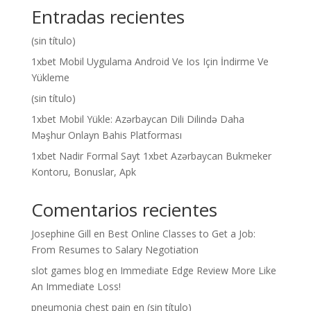
Entradas recientes
(sin título)
1xbet Mobil Uygulama Android Ve Ios Için İndirme Ve
Yükleme
(sin título)
1xbet Mobil Yükle: Azərbaycan Dili Dilində Daha
Məşhur Onlayn Bahis Platforması
1xbet Nadir Formal Sayt 1xbet Azərbaycan Bukmeker
Kontoru, Bonuslar, Apk
Comentarios recientes
Josephine Gill
en
Best Online Classes to Get a Job:
From Resumes to Salary Negotiation
slot games blog
en
Immediate Edge Review More Like
An Immediate Loss!
pneumonia chest pain
en
(sin título)