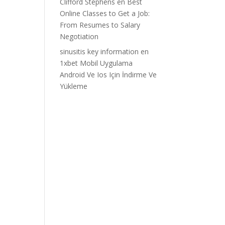
Clifford Stephens
en
Best
Online Classes to Get a Job:
From Resumes to Salary
Negotiation
sinusitis key information
en
1xbet Mobil Uygulama
Android Ve Ios Için İndirme Ve
Yükleme