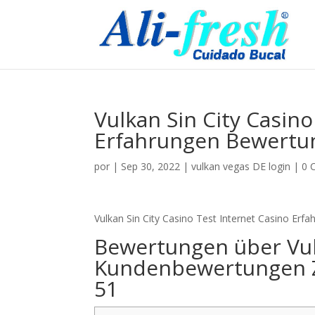
Vulkan Sin City Casino
Erfahrungen Bewertu
por
|
Sep 30, 2022
|
vulkan vegas DE login
|
0 
Vulkan Sin City Casino Test Internet Casino Er
Bewertungen über Vul
Kundenbewertungen Z
51