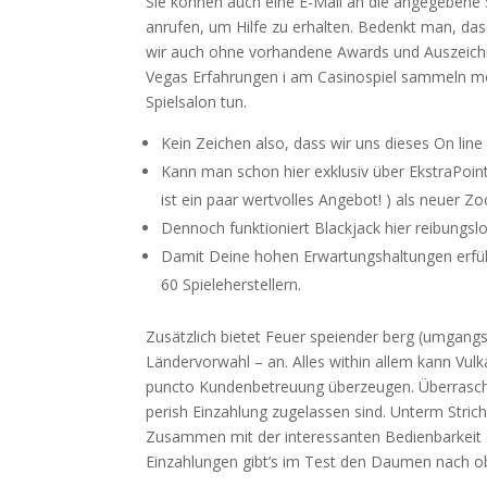
Sie können auch eine E-Mail an die angegebene
anrufen, um Hilfe zu erhalten. Bedenkt man, das
wir auch ohne vorhandene Awards und Auszeichn
Vegas Erfahrungen i am Casinospiel sammeln möc
Spielsalon tun.
Kein Zeichen also, dass wir uns dieses On lin
Kann man schon hier exklusiv über EkstraPoin
ist ein paar wertvolles Angebot! ) als neuer Z
Dennoch funktioniert Blackjack hier reibungsl
Damit Deine hohen Erwartungshaltungen erfül
60 Spieleherstellern.
Zusätzlich bietet Feuer speiender berg (umgangs
Ländervorwahl – an. Alles within allem kann Vu
puncto Kundenbetreuung überzeugen. Überrascht
perish Einzahlung zugelassen sind. Unterm Strich
Zusammen mit der interessanten Bedienbarkeit 
Einzahlungen gibt’s im Test den Daumen nach o