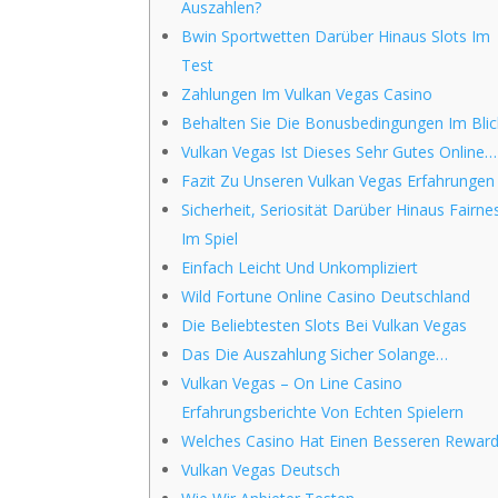
Auszahlen?
Bwin Sportwetten Darüber Hinaus Slots Im
Test
Zahlungen Im Vulkan Vegas Casino
Behalten Sie Die Bonusbedingungen Im Blic
Vulkan Vegas Ist Dieses Sehr Gutes Online…
Fazit Zu Unseren Vulkan Vegas Erfahrungen
Sicherheit, Seriosität Darüber Hinaus Fairne
Im Spiel
Einfach Leicht Und Unkompliziert
Wild Fortune Online Casino Deutschland
Die Beliebtesten Slots Bei Vulkan Vegas
Das Die Auszahlung Sicher Solange…
Vulkan Vegas – On Line Casino
Erfahrungsberichte Von Echten Spielern
Welches Casino Hat Einen Besseren Rewar
Vulkan Vegas Deutsch