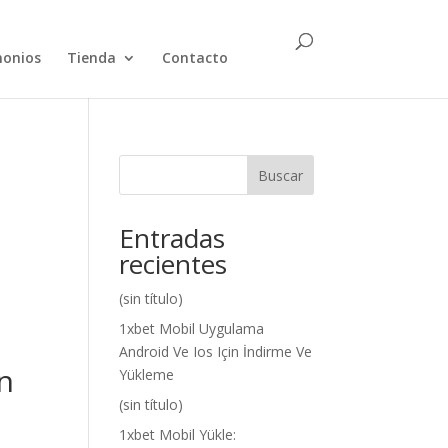
monios
Tienda
Contacto
Buscar
Entradas
recientes
(sin título)
1xbet Mobil Uygulama
Android Ve Ios Için İndirme Ve
n
Yükleme
(sin título)
1xbet Mobil Yükle: