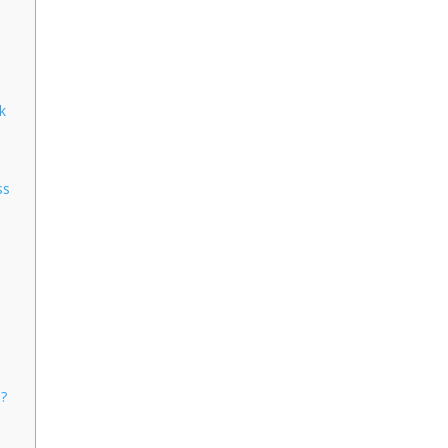
k
ss
d?