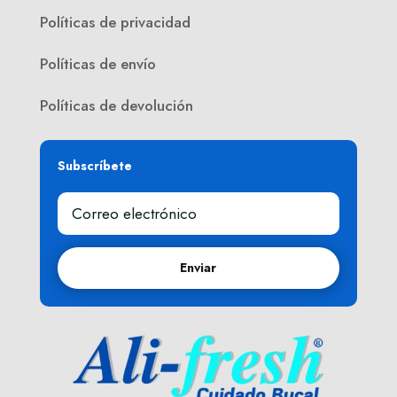
Políticas de privacidad
Políticas de envío
Políticas de devolución
Subscríbete
Enviar