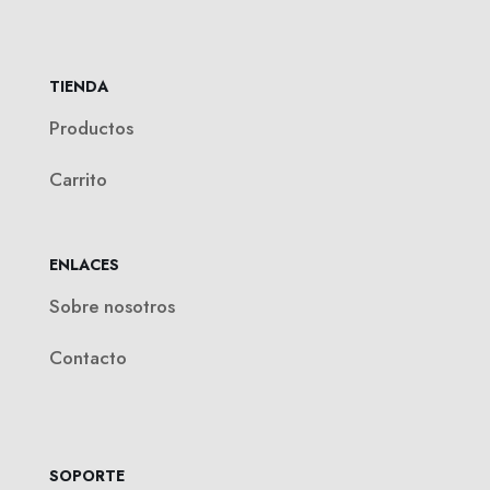
TIENDA
Productos
Carrito
ENLACES
Sobre nosotros
Contacto
SOPORTE