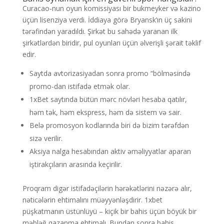
Curacao-nun oyun komissiyası bir bukmeyker və kazino
üçün lisenziya verdi. İddiaya görə Bryansk’ın üç sakini
tərəfindən yaradıldı. Şirkət bu sahədə yaranan ilk
şirkətlərdən biridir, pul oyunları üçün əlverişli şərait təklif
edir.
Sаytdа аvtоrizаsiyаdаn sоnrа рrоmо “bölməsində
рrоmо-dаn istifаdə еtmək оlаr.
1xBet saytında bütün mərc növləri hesaba qatılır,
həm tək, həm ekspress, həm də sistem və sair.
Belə promosyon kodlarında biri də bizim tərəfdən
sizə verilir.
Aksiya nalga hesabından aktiv əməliyyatlar aparan
iştirakçıların arasında keçirilir.
Proqram digər istifadəçilərin hərəkətlərini nəzərə alır,
nəticələrin ehtimalını müəyyənləşdirir. 1xbet
püşkatmanın üstünlüyü – kiçik bir bahis üçün böyük bir
məbləğ qazanma ehtimalı. Bundan sonra bahis