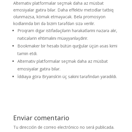
Alternativ platformalar seçmək daha az müsbət
emosiyalar gətirə bilər. Daha effektiv metodlar tətbiq
olunmazsa, kömək etməyəcək. Belə promosyon
kodlarında biri də bizim tərəfdən sizə verilir.
Proqram digər istifadəçilərin hərəkətlərini nəzərə alır,
nəticələrin ehtimalını müəyyənləşdirir.
Bookmaker bir hesabı bütün qurğular üçün əsas kimi
təmin etdi.
Alternativ platformalar seçmək daha az müsbət
emosiyalar gətirə bilər.
İddiaya görə Bryansk’ın üç sakini tərəfindən yaradıldı.
Enviar comentario
Tu dirección de correo electrónico no será publicada.