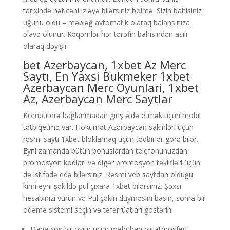
tarixində nəticəni izləyə bilərsiniz bölmə. Sizin bahisiniz
uğurlu oldu – məbləğ avtomatik olaraq balansınıza
əlavə olunur. Rəqəmlər hər tərəfin bahisindən asılı
olaraq dəyişir.
bet Azerbaycan, 1xbet Az Merc
Saytı, En Yaxsi Bukmeker 1xbet
Azerbaycan Merc Oyunlari, 1xbet
Az, Azerbaycan Merc Saytlar
Kompüterə bağlanmadan giriş əldə etmək üçün mobil
tətbiqetmə var. Hökumət Azərbaycan sakinləri üçün
rəsmi saytı 1xbet bloklamaq üçün tədbirlər görə bilər.
Eyni zamanda bütün bonuslardan telefonunuzdan
promosyon kodları və digər promosyon təklifləri üçün
də istifadə edə bilərsiniz. Rəsmi veb saytdan olduğu
kimi eyni şəkildə pul çıxara 1xbet bilərsiniz. Şəxsi
hesabınızı vurun və Pul çəkin düyməsini basın, sonra bir
ödəmə sistemi seçin və təfərrüatları göstərin.
Daha xoş bir oyun üçün mehriban bir atmosferi