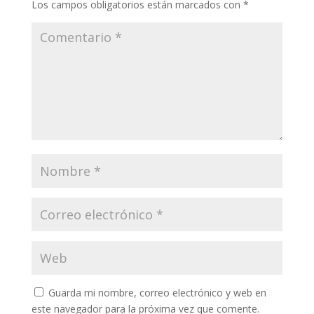
Los campos obligatorios están marcados con
*
Guarda mi nombre, correo electrónico y web en
este navegador para la próxima vez que comente.