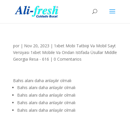
por
|
Nov 20, 2023
|
1xbet Mobi Tətbiqi Və Mobil Sayt
Versiyası 1xbet Mobile Və Ondan Istifadə Üsullar Middle
Georgia Resa - 616
|
0 Comentarios
Bahis alanı daha anlaşılır olmalı
Bahis alanı daha anlaşılır olmalı
Bahis alanı daha anlaşılır olmalı
Bahis alanı daha anlaşılır olmalı
Bahis alanı daha anlaşılır olmalı