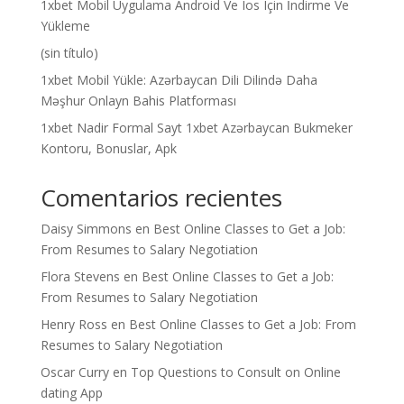
1xbet Mobil Uygulama Android Ve Ios Için İndirme Ve
Yükleme
(sin título)
1xbet Mobil Yükle: Azərbaycan Dili Dilində Daha
Məşhur Onlayn Bahis Platforması
1xbet Nadir Formal Sayt 1xbet Azərbaycan Bukmeker
Kontoru, Bonuslar, Apk
Comentarios recientes
Daisy Simmons
en
Best Online Classes to Get a Job:
From Resumes to Salary Negotiation
Flora Stevens
en
Best Online Classes to Get a Job:
From Resumes to Salary Negotiation
Henry Ross
en
Best Online Classes to Get a Job: From
Resumes to Salary Negotiation
Oscar Curry
en
Top Questions to Consult on Online
dating App