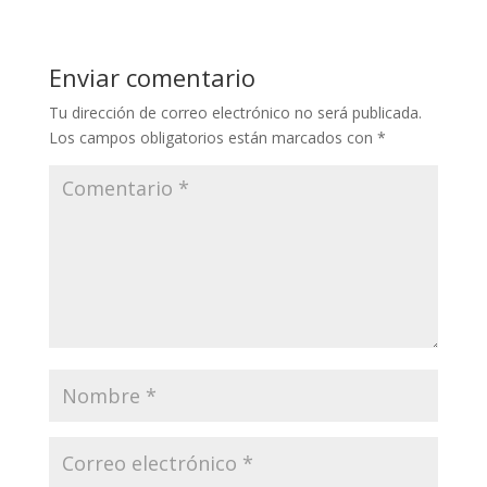
Enviar comentario
Tu dirección de correo electrónico no será publicada.
Los campos obligatorios están marcados con
*