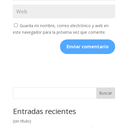
Guarda mi nombre, correo electrónico y web en
este navegador para la próxima vez que comente.
Buscar
Entradas recientes
(sin título)