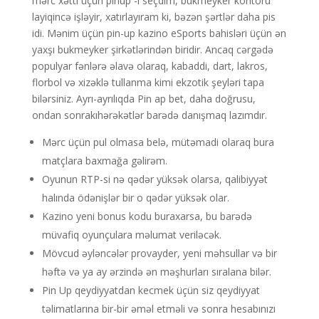
mərc xətti üçün pinup -i seçdim, bukmeyker kontoru
layiqincə işləyir, xatırlayıram ki, bəzən şərtlər daha pis
idi. Mənim üçün pin-up kazino eSports bahisləri üçün ən
yaxşı bukmeyker şirkətlərindən biridir. Ancaq cərgədə
populyar fənlərə əlavə olaraq, kabaddi, dart, lakros,
florbol və xizəklə tullanma kimi ekzotik şeyləri tapa
bilərsiniz. Ayrı-ayrılıqda Pin ap bet, daha doğrusu,
ondan sonrakıhərəkətlər barədə danışmaq lazımdır.
Mərc üçün pul olmasa belə, mütəmadi olaraq bura
matçlara baxmağa gəlirəm.
Oyunun RTP-si nə qədər yüksək olarsa, qalibiyyət
halında ödənişlər bir o qədər yüksək olar.
Kazino yeni bonus kodu buraxarsa, bu barədə
müvafiq oyunçulara məlumat veriləcək.
Mövcud əyləncələr provayder, yeni məhsullar və bir
həftə və ya ay ərzində ən məşhurları sıralana bilər.
Pin Up qeydiyyatdan kecmek üçün siz qeydiyyat
təlimatlarına bir-bir əməl etməli və sonra hesabınızı