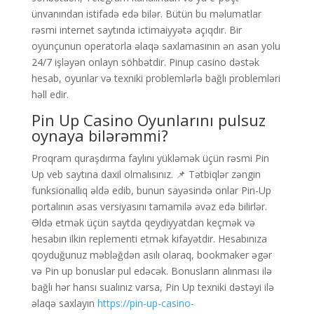
ünvanından istifadə edə bilər. Bütün bu məlumatlar
rəsmi internet saytında ictimaiyyətə açıqdır. Bir
oyunçunun operatorla əlaqə saxlamasının ən asan yolu
24/7 işləyən onlayn söhbətdir. Pinup casino dəstək
hesab, oyunlar və texniki problemlərlə bağlı problemləri
həll edir.
Pin Up Casino Oyunlarını pulsuz
oynaya bilərəmmi?
Proqram quraşdırma faylını yükləmək üçün rəsmi Pin
Up veb saytına daxil olmalısınız. 📌 Tətbiqlər zəngin
funksionallıq əldə edib, bunun sayəsində onlar Pin-Up
portalının əsas versiyasını tamamilə əvəz edə bilirlər.
Əldə etmək üçün saytda qeydiyyatdan keçmək və
hesabın ilkin replementi etmək kifayətdir. Hesabınıza
qoyduğunuz məbləğdən asılı olaraq, bookmaker əgər
və Pin up bonuslar pul edəcək. Bonusların alınması ilə
bağlı hər hansı sualınız varsa, Pin Up texniki dəstəyi ilə
əlaqə saxlayın
https://pin-up-casino-