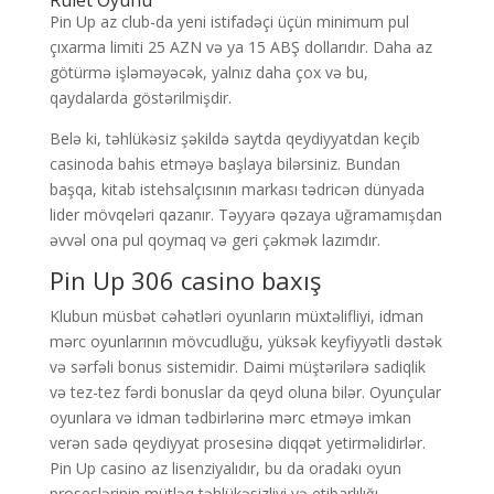
Rulet Oyunu
Pin Up az club-da yeni istifadəçi üçün minimum pul
çıxarma limiti 25 AZN və ya 15 ABŞ dollarıdır. Daha az
götürmə işləməyəcək, yalnız daha çox və bu,
qaydalarda göstərilmişdir.
Belə ki, təhlükəsiz şəkildə saytda qeydiyyatdan keçib
casinoda bahis etməyə başlaya bilərsiniz. Bundan
başqa, kitab istehsalçısının markası tədricən dünyada
lider mövqeləri qazanır. Təyyarə qəzaya uğramamışdan
əvvəl ona pul qoymaq və geri çəkmək lazımdır.
Pin Up 306 casino baxış
Klubun müsbət cəhətləri oyunların müxtəlifliyi, idman
mərc oyunlarının mövcudluğu, yüksək keyfiyyətli dəstək
və sərfəli bonus sistemidir. Daimi müştərilərə sadiqlik
və tez-tez fərdi bonuslar da qeyd oluna bilər. Oyunçular
oyunlara və idman tədbirlərinə mərc etməyə imkan
verən sadə qeydiyyat prosesinə diqqət yetirməlidirlər.
Pin Up casino az lisenziyalıdır, bu da oradakı oyun
proseslərinin mütləq təhlükəsizliyi və etibarlılığı