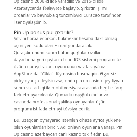
Up casino 2006-cı ildə yaradılıb və 2016-cı ildə
Azərbaycanda fəaliyyətə başlayıb. Şirkətin işi milli
orqanlar və beynəlxalq tənzimləyici Curacao tərəfindən
lisenziyalaşdırılıb.
Pin Up bonus pul çıxarılır?
Şifrəni bərpa edərkən, bukmekar hesaba daxil olmaq
üçün yeni kodu olan E-mail göndərəcək.
Quraşdırmadan sonra bütün qurğular öz ilkin
dəyərlərinə geri qaytarıla bilər. IOS sistemi proqramı öz-
özünə quraşdıracaq, oyunçunun vəzifəsi yalnız
AppStore-da “Yüklə” düyməsinə basmaqdır. Əgər siz
picky oyunçu deyilsinizsə, onda pin up casino qeydiyyatı
sonra siz tətbiqi ilə mobil versiyası arasında heç bir fərq
fark etməyəcəksiniz. Qumarla məşğul olanlar və
casinoda professional şəkildə oynayanlar üçün,
proqramı istifadə etməyi tövsiyə edirik.
Bu, uzaqdan oynayaraq istənilən cihaza ayrıca yüklənə
bilən oyunlardan biridir. Adi onlayn oyunlarla yanaşı, Pin
Up casino azerbaycan canlı kazino təklif edir. Bu,