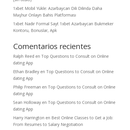
1xbet Mobil Yükle: Azərbaycan Dili Dilində Daha
Məşhur Onlayn Bahis Platforması
1xbet Nadir Formal Sayt 1xbet Azərbaycan Bukmeker
Kontoru, Bonuslar, Apk
Comentarios recientes
Ralph Reed
en
Top Questions to Consult on Online
dating App
Ethan Bradley
en
Top Questions to Consult on Online
dating App
Philip Freeman
en
Top Questions to Consult on Online
dating App
Sean Holloway
en
Top Questions to Consult on Online
dating App
Harry Harrington
en
Best Online Classes to Get a Job:
From Resumes to Salary Negotiation