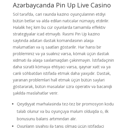
Azərbaycanda Pin Up Live Casino
Sol tərəfdə, cari raunda kazino oyunçularının etdiyi
bütün betlər və əldə edilən nəticələr nümayiş etdirilir.
Hələlik heç kim bu cür oyunlarda tamamilə effektiv
strategiyalar icad etməyib. Rəsmi Pin Up kazino
saytında adətən dəstək komandasının əlaqə
məlumatları və iş saatları göstərilir. Hər hansı bir
probleminiz və ya sualınız varsa, kömək üçün dəstək
xidməti ilə əlaqə saxlamaqdan çəkinməyin. İstifadəçinin
daha sürətli köməyə ehtiyacı varsa, qaynar xətt və ya
canlı söhbətdən istifadə etmək daha yaxşıdır. Dəstək,
yaranan problemləri həll etmək üçün bütün səyləri
göstərərək, bütün məsələlər üzrə operativ və bacarıqlı
şəkildə məsləhətlər verir.
Qeydiyyat mərhələsində tez-tez bir promosyon kodu
tələb olunur və bu oyunçuya məlum olduqda o, ilk
bonusunu balans artımından alır.
Oyunların siyahısı ilə tanış olmaq üçün istifadəçi