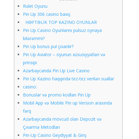
Rulet Oyunu
Pin Up 306 casino baxış
​ ​ HƏFTƏLİK TOP KAZINO OYUNLAR​
Pin Up Casino Oyunlarını pulsuz oynaya
bilərəmmi?
Pin Up bonus pul çıxarılır?
Pin Up Aviator – oyunun xüsusiyyətləri və
prinsipi
Azərbaycanda Pin Up Live Casino
Pin Up Kazino haqqında tez-tez verilən suallar
casino:
Bonuslar və promo kodları Pin Up
Mobil App və Mobile Pin up Version arasında
fərq
Azərbaycanda mövcud olan Depozit və
Çıxarma Metodları
Pin-Up Casino Geydiyyat & Giriş