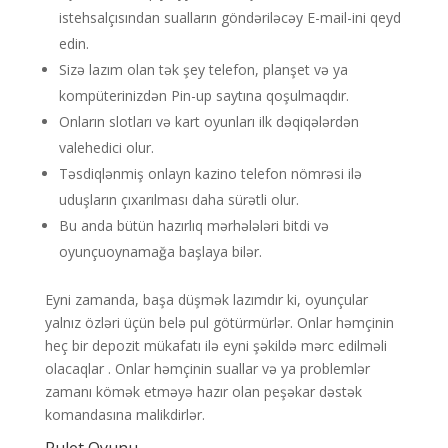
istehsalçısından sualların göndəriləcəy E-mail-ini qeyd
edin.
Sizə lazım olan tək şey telefon, planşet və ya
kompüterinizdən Pin-up saytına qoşulmaqdır.
Onların slotları və kart oyunları ilk dəqiqələrdən
valehedici olur.
Təsdiqlənmiş onlayn kazino telefon nömrəsi ilə
uduşların çıxarılması daha sürətli olur.
Bu anda bütün hazırlıq mərhələləri bitdi və
oyunçuoynamağa başlaya bilər.
Eyni zamanda, başa düşmək lazımdır ki, oyunçular
yalnız özləri üçün belə pul götürmürlər. Onlar həmçinin
heç bir depozit mükafatı ilə eyni şəkildə mərc edilməli
olacaqlar . Onlar həmçinin suallar və ya problemlər
zamanı kömək etməyə hazır olan peşəkar dəstək
komandasına malikdirlər.