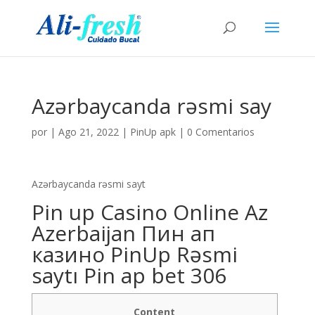
Azərbaycanda rəsmi say
por
|
Ago 21, 2022
|
PinUp apk
|
0 Comentarios
Azərbaycanda rəsmi sayt
Pin up Casino Online Az
Azerbaijan Пин ап
казино PinUp Rəsmi
saytı Pin ap bet 306
Content