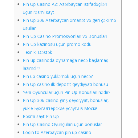
Pin Up Casino AZ: Azərbaycan istifadəçiləri
üçün rəsmi sayt
Pin Up 306 Azerbaycan əmanət və geri çəkilmə
üsulları
Pin-Up Casino Promosyonları və Bonusları
Pin-Up kazinosu üçün promo kodu
Texniki Dəstək
Pin-up casinoda oynamağa necə başlamaq
lazımdır?
Pin up casino yükləmək üçün necə?
Pin Up casino ilk depozit qeydiyyatı bonusu
Yeni Oyunçular üçün Pin Up Bonusları nədir?
Pin Up 306 casino giriş qeydiyyat, bonuslar,
yukle Бухгалтерские услуги в Москв
Rəsmi sayt Pin Up
Pin Up Casino Oyunçuları üçün bonuslar
Loqin to Azerbaycan pin up casino