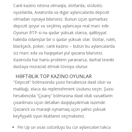
Canlı kazino istisna olmaqla, slotlarda, stolüstü
oyunlarda, Aviatorda və digər əyləncələrdə depozit
olmadan oynaya bilərsiniz. Bunun üçün qumarbaz
depozit qoyur və seçilmiş əyləncəyə real mərc edir.
Oyunun RTP-si nə qədər yüksək olarsa, qalibiyyət
halında ödənişlər bir o qədər yüksək olar. Slotlar, rulet,
blackjack, poker, canlı kazino – bütün bu əyləncələrdə
siz mərc edə və həqiqətən pul qazana bilərsiniz.
Kazinoda hər hansı problem yaranarsa, dərhal texniki
dəstəyə müraciət etmək tövsiyə olunur.
​ ​ HƏFTƏLİK TOP KAZINO OYUNLAR​
“Depozit” bölməsində şəxsi hesabınıza daxil olun və
məbləği, eləcə də replenishment üsulunu seçin. Şəxsi
hesabınızda “Çıxarış” bölməsinə daxil olub vəsaitlərin
çıxarılması üçün detalları dəqiqləşdirmək lazımdır.
Qazanclı və maraqlı oynamaq üçün yalnız yüksək
keyfiyyətli oyun klublarını seçməlisiniz.
Pin Up un əsas üstünlüyü bu cür əyləncələri təkcə