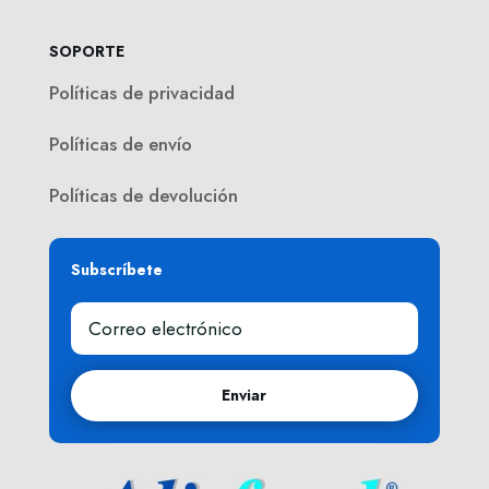
SOPORTE
Políticas de privacidad
Políticas de envío
Políticas de devolución
Subscríbete
Enviar