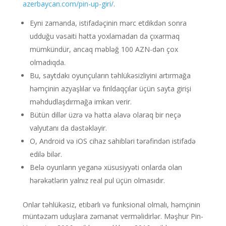
azerbaycan.com/pin-up-giri/
.
Eyni zamanda, istifadəçinin mərc etdikdən sonra
udduğu vəsaiti hətta yoxlamadan da çıxarmaq
mümkündür, ancaq məbləğ 100 AZN-dən çox
olmadıqda.
Bu, saytdakı oyunçuların təhlükəsizliyini artırmağa
həmçinin azyaşlılar və fırıldaqçılar üçün sayta girişi
məhdudlaşdırmağa imkan verir.
Bütün dillər üzrə və hətta əlavə olaraq bir neçə
valyutanı da dəstəkləyir.
O, Android və iOS cihaz sahibləri tərəfindən istifadə
edilə bilər.
Belə oyunların yeganə xüsusiyyəti onlarda olan
hərəkətlərin yalnız real pul üçün olmasıdır.
Onlar təhlükəsiz, etibarlı və funksional olmalı, həmçinin
müntəzəm uduşlara zəmanət verməlidirlər. Məşhur Pin-