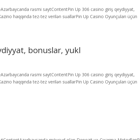
kleAzərbaycanda rəsmi saytContentPin Up 306 casino giriş qeydiyyat,
Kazino haqqında tez-tez verilən suallarPin Up Casino Oyunçuları üçün
ydiyyat, bonuslar, yukl
kleAzərbaycanda rəsmi saytContentPin Up 306 casino giriş qeydiyyat,
Kazino haqqında tez-tez verilən suallarPin Up Casino Oyunçuları üçün
ytContentAzərbaycanda mövcud olan Depozit və Çıxarma MetodlarıP