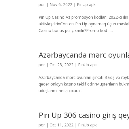
por
|
Nov 6, 2022
|
PinUp apk
Pin Up Casino Az promosyon kodları: 2022-ci ili
aktivləşdirinContentPin Up oynamaq üçün məsləhə
Casino bonus pul çıxarılır?Promo kod –...
Azərbaycanda mərc oyunları
por
|
Oct 23, 2022
|
PinUp apk
Azərbaycanda mərc oyunları şirkəti Baxış və rəy
qədər onlayn kazino təklif edir?Müştərilərin bu
uduşlarımı necə çıxara...
Pin Up 306 casino giriş qe
por
|
Oct 11, 2022
|
PinUp apk