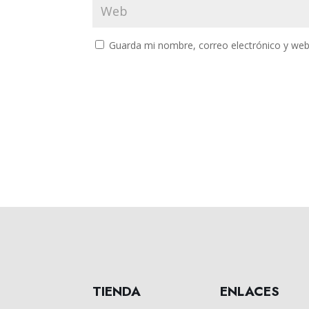
Guarda mi nombre, correo electrónico y web
TIENDA
ENLACES