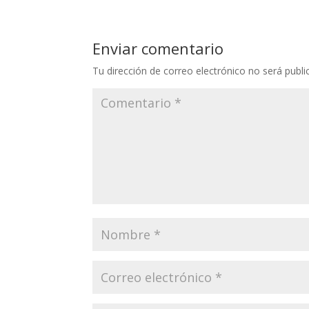
Enviar comentario
Tu dirección de correo electrónico no será publi