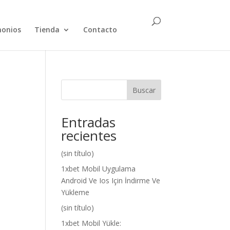
monios
Tienda
Contacto
Buscar
Entradas
recientes
(sin título)
1xbet Mobil Uygulama
Android Ve Ios Için İndirme Ve
Yükleme
(sin título)
1xbet Mobil Yükle: