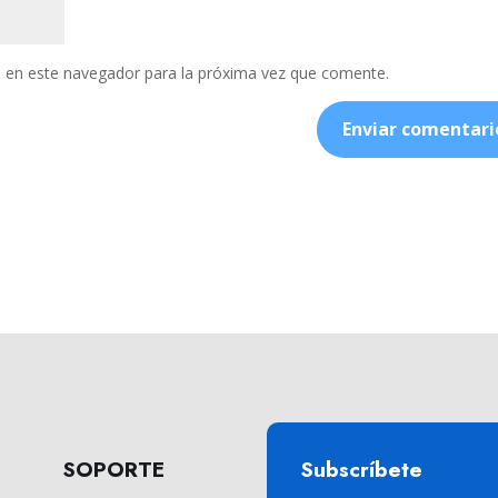
 en este navegador para la próxima vez que comente.
SOPORTE
Subscríbete