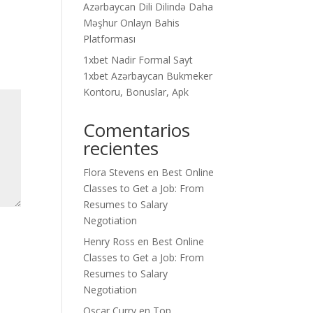
Azərbaycan Dili Dilində Daha
Məşhur Onlayn Bahis
Platforması
1xbet Nadir Formal Sayt
1xbet Azərbaycan Bukmeker
Kontoru, Bonuslar, Apk
Comentarios
recientes
Flora Stevens
en
Best Online
Classes to Get a Job: From
Resumes to Salary
Negotiation
Henry Ross
en
Best Online
Classes to Get a Job: From
Resumes to Salary
Negotiation
Oscar Curry
en
Top