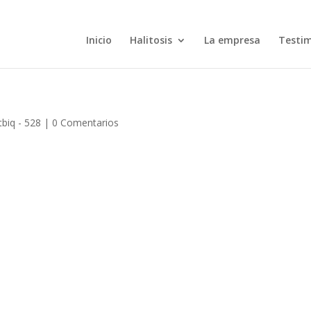
Inicio
Halitosis
La empresa
Testi
tbiq - 528
|
0 Comentarios