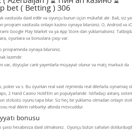
z ( Azerbaijan ) ⏳ Пин ап казино ⏳
p bet ( Betting ) 306
k vasitəsilə daxil edilir və oyunçu bunun üçün mükafat alır. Bəli, siz ya
ən proqram vasitəsilə onlayn kazino oynaya bilərsiniz. O, Android və i
Proqramı Google Play Market və ya App Store-dan yükləməlisiniz. Tətbiqd
ara, oyunlara və bonuslara çıxışı var.
o proqramında oynaya bilərsiniz.
ək lazımdır.
imi var, döyüşlər canlı yayımlarla müşayiət olunur və matç mərkəzi də
, poker və s. Bu oyunları real vaxt rejimində real dilerlərlə oynamaq ol
ps, 2 Hand Casino Hold’Em ən populyarlarıdır. İstifadəçi axtarış siste
un stolüstü oyunu tapa bilər. Siz heç bir yükləmə olmadan onlayn sto
çoxu real dilerin rəhbərliyi altında mövcuddur.
iyyatı bonusu
b şəxsi hesabınıza daxil olmalısınız . Oyunçu bütün sahələri doldurduq