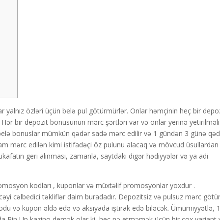
 yalnız özləri üçün belə pul götürmürlər. Onlar həmçinin heç bir depo
. Hər bir depozit bonusunun mərc şərtləri var və onlar yerinə yetirilməli
n belə bonuslar mümkün qədər sadə mərc edilir və 1 gündən 3 günə qə
tam mərc edilən kimi istifadəçi öz pulunu alacaq və mövcud üsullardan
 mükafatın geri alınması, zamanla, saytdakı digər hədiyyələr və ya adi
romosyon kodları , kuponlar və müxtəlif promosyonlar yoxdur .
ləcəyi cəlbedici təkliflər daim buradadır. Depozitsiz və pulsuz mərc götü
du və kupon əldə edə və aksiyada iştirak edə biləcək. Ümumiyyətlə, 
 Pin Up kazino demək olar ki, heç nə etməmək üçün bir çox variant 