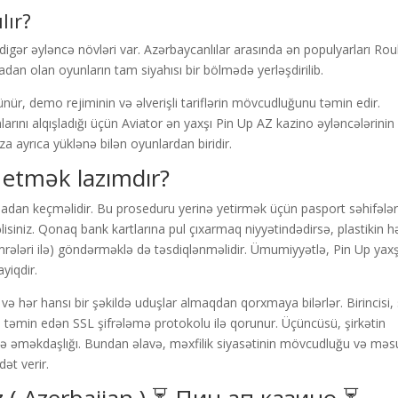
lır?
digər əyləncə növləri var. Azərbaycanlılar arasında ən populyarları Rou
adan olan oyunların tam siyahısı bir bölmədə yerləşdirilib.
nür, demo rejiminin və əlverişli tariflərin mövcudluğunu təmin edir.
rını alqışladığı üçün Aviator ən yaxşı Pin Up AZ kazino əyləncələrinin
a ayrıca yüklənə bilən oyunlardan biridir.
 etmək lazımdır?
madan keçməlidir. Bu proseduru yerinə yetirmək üçün pasport səhifələr
isiniz. Qonaq bank kartlarına pul çıxarmaq niyyətindədirsə, plastikin hə
ömrələri ilə) göndərməklə də təsdiqlənməlidir. Ümumiyyətlə, Pin Up yaxş
yiqdir.
ə hər hansı bir şəkildə uduşlar almaqdan qorxmaya bilərlər. Birincisi,
ini təmin edən SSL şifrələmə protokolu ilə qorunur. Üçüncüsü, şirkətin
 ilə əməkdaşlığı. Bundan əlavə, məxfilik siyasətinin mövcudluğu və məs
ət verir.