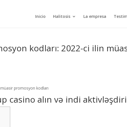
Inicio
Halitosis
La empresa
Testi
osyon kodları: 2022-ci ilin müas
n müasir promosyon kodları
casino alın və indi aktivləşdir