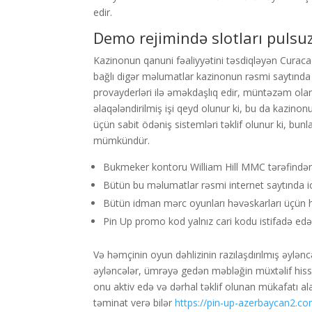
edir.
Demo rejimində slotları pulsu
Kazinonun qanuni fəaliyyətini təsdiqləyən Curacao
bağlı digər məlumatlar kazinonun rəsmi saytında
provayderləri ilə əməkdaşlıq edir, müntəzəm olar
əlaqələndirilmiş işi qeyd olunur ki, bu da kazinon
üçün sabit ödəniş sistemləri təklif olunur ki, bu
mümkündür.
Bukmeker kontoru William Hill MMC tərəfindən
Bütün bu məlumatlar rəsmi internet saytında ic
Bütün idman mərc oyunları həvəskarları üçün 
Pin Up promo kod yalnız cari kodu istifadə edə b
Və həmçinin oyun dəhlizinin razılaşdırılmış əylənc
əyləncələr, ümrəyə gedən məbləğin müxtəlif hiss
onu aktiv edə və dərhal təklif olunan mükafatı ala
təminat verə bilər
https://pin-up-azerbaycan2.co