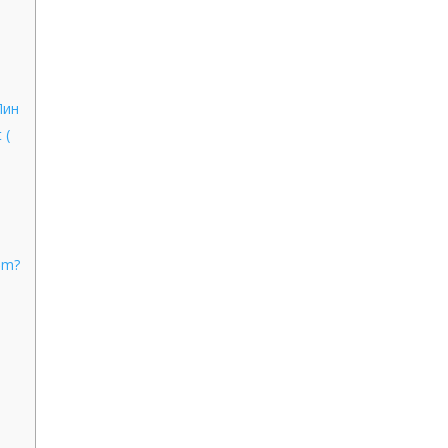
 Пин
 (
rəm?