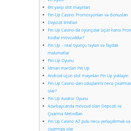
Ən yaxşı slot maşınları
Pin-Up Casino Promosyonları və Bonusları
Depozit limitləri
Pin Up Casino-da oyunçular üçün hansı Pr
Kodlar mövcuddur?
Pin Up – real oyunçu rəyləri və faydalı
məlumatlar
Pin-Up Oyunu
İdman mərcləri Pin Up
Android üçün slot maşınları Pin Up yükləyin
Pin-Up Casino-dan uduşlarımı necə çıxarma
olar?
Pin Up Aviator Oyunu
Azərbaycanda mövcud olan Depozit və
Çıxarma Metodları
Pin Up Casino AZ pulu necə yerləşdirmək və
çıxarmaq olar