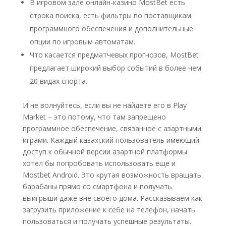
В игровом зале онлайн-казино MostBet есть
строка поиска, есть фильтры по поставщикам
программного обеспечения и дополнительные
опции по игровым автоматам.
Что касается предматчевых прогнозов, MostBet
предлагает широкий выбор событий в более чем
20 видах спорта.
И не волнуйтесь, если вы не найдете его в Play
Market – это потому, что там запрещено
программное обеспечение, связанное с азартными
играми. Каждый казахский пользователь имеющий
доступ к обычной версии азартной платформы
хотел бы попробовать использовать еще и
Mostbet Android. Это крутая возможность вращать
барабаны прямо со смартфона и получать
выигрыши даже вне своего дома. Рассказываем как
загрузить приложение к себе на телефон, начать
пользоваться и получать успешные результаты.