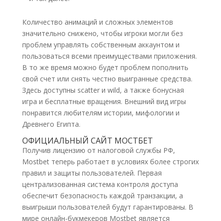
Количество анимаций и сложных элементов
значительно снижено, чтобы игроки могли без
проблем управлять собственным аккаунтом и
пользоваться всеми преимуществами приложения.
В то же время можно будет проблем пополнить
свой счет или снять честно выигранные средства.
Здесь доступны scatter и wild, а также бонусная
игра и бесплатные вращения. Внешний вид игры
понравится любителям истории, мифологии и
Древнего Египта.
ОФИЦИАЛЬНЫЙ САЙТ МОСТБЕТ
Получив лицензию от налоговой службы РФ,
Mostbet теперь работает в условиях более строгих
правил и защиты пользователей. Первая
централизованная система контроля доступа
обеспечит безопасность каждой транзакции, а
выигрыши пользователей будут гарантированы. В
мире онлайн-букмекеров Mostbet является