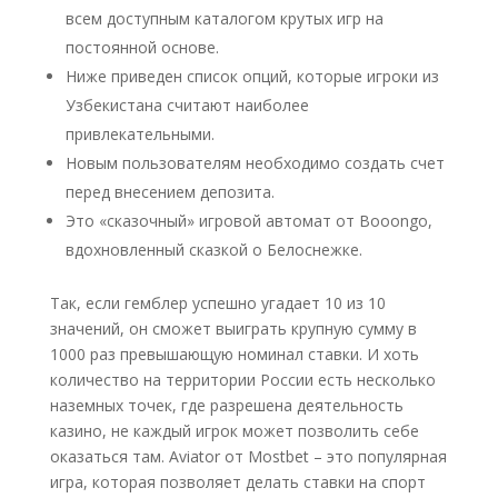
всем доступным каталогом крутых игр на
постоянной основе.
Ниже приведен список опций, которые игроки из
Узбекистана считают наиболее
привлекательными.
Новым пользователям необходимо создать счет
перед внесением депозита.
Это «сказочный» игровой автомат от Booongo,
вдохновленный сказкой о Белоснежке.
Так, если гемблер успешно угадает 10 из 10
значений, он сможет выиграть крупную сумму в
1000 раз превышающую номинал ставки. И хоть
количество на территории России есть несколько
наземных точек, где разрешена деятельность
казино, не каждый игрок может позволить себе
оказаться там. Aviator от Mostbet – это популярная
игра, которая позволяет делать ставки на спорт