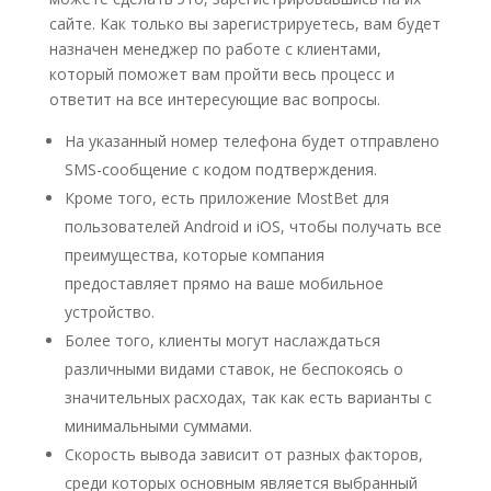
сайте. Как только вы зарегистрируетесь, вам будет
назначен менеджер по работе с клиентами,
который поможет вам пройти весь процесс и
ответит на все интересующие вас вопросы.
На указанный номер телефона будет отправлено
SMS-сообщение с кодом подтверждения.
Кроме того, есть приложение MostBet для
пользователей Android и iOS, чтобы получать все
преимущества, которые компания
предоставляет прямо на ваше мобильное
устройство.
Более того, клиенты могут наслаждаться
различными видами ставок, не беспокоясь о
значительных расходах, так как есть варианты с
минимальными суммами.
Скорость вывода зависит от разных факторов,
среди которых основным является выбранный