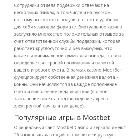
Сотрудники отдела поддержки отвечают на
нескольких языках, в том числе и на русском,
поэтому вы сможете получить ответ в удобном
для себя языковом формате. Виртуальное казино
заслужило множество положительных отзывов за
счет ответственной службы поддержки, которая
работает круглосуточно и без выходных. Что
касается минимальной суммы для вывода, то она
определяется страной проживания и валютой
вашего игрового счета. В рамках казино Мостбет
функционирует собственная денежная валюта –
коины. Они начисляются за каждое пополнение
счета и выполнение ряда действий (полное
заполнение анкеты, подтверждение адреса
электронной почты и так далее).
Популярные игры в Mostbet
Официальный сайт Mostbet Casino и зеркало имеют
26 языковых адаптаций, в том числе и русскую,