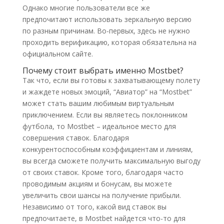
Однако многие пользователи все же
предпочитают использовать зеркальную версию
по разным причинам. Во-первых, здесь не нужно
проходить верификацию, которая обязательна на
официальном сайте.
Почему стоит выбрать именно Mostbet?
Так что, если вы готовы к захватывающему полету
и жаждете новых эмоций, “Авиатор” на “Mostbet”
может стать вашим любимым виртуальным
приключением. Если вы являетесь поклонником
футбола, то Mostbet – идеальное место для
совершения ставок. Благодаря
конкурентоспособным коэффициентам и линиям,
вы всегда сможете получить максимальную выгоду
от своих ставок. Кроме того, благодаря часто
проводимым акциям и бонусам, вы можете
увеличить свои шансы на получение прибыли.
Независимо от того, какой вид ставок вы
предпочитаете, в Mostbet найдется что-то для