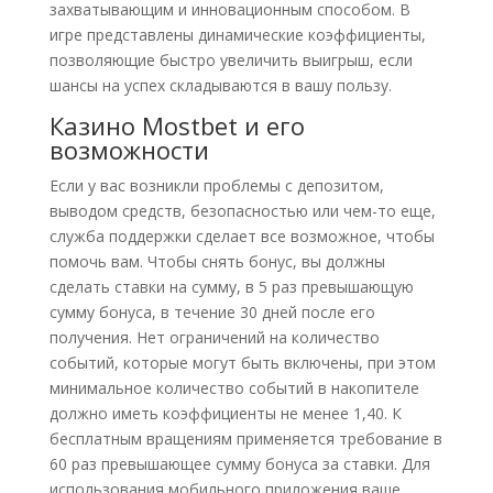
захватывающим и инновационным способом. В
игре представлены динамические коэффициенты,
позволяющие быстро увеличить выигрыш, если
шансы на успех складываются в вашу пользу.
Казино Mostbet и его
возможности
Если у вас возникли проблемы с депозитом,
выводом средств, безопасностью или чем-то еще,
служба поддержки сделает все возможное, чтобы
помочь вам. Чтобы снять бонус, вы должны
сделать ставки на сумму, в 5 раз превышающую
сумму бонуса, в течение 30 дней после его
получения. Нет ограничений на количество
событий, которые могут быть включены, при этом
минимальное количество событий в накопителе
должно иметь коэффициенты не менее 1,40. К
бесплатным вращениям применяется требование в
60 раз превышающее сумму бонуса за ставки. Для
использования мобильного приложения ваше