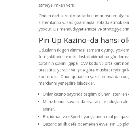
etməyə imkan verir.
Ondan dərhal real mərclərlə qumar oynamağa ba
sistemlərinə vəsait çıxarmaqla istifadə etmək ola
yoxdur. Öz məhdudiyyətlərinizə və strategiyaları
Pin Up Kazino–da hansı ölk
Uduşların ilk geri alınması zamanı oyunçu yoxla
fotoşəkillərini texniki dəstək xidmətinə göndərməl
tərəfinin şəklini (qapalı CVV kodu və orta kart n
təəssürat yaradır və işinə görə müsbət reytinqə
kontoru idi. Onun qonaqları şəxsi əmanətdən xoş
mərclərini yerləşdirə biləcəklər.
Onlar kazino saytında təqdim olunan istənilən o
Məhz bunun sayəsində ziyarətçilər uduşları a
edirlər.
Bu, idman və eSports yarışlarında real pul qaz
Qazancları ilk dəfə ödəmədən əvvəl Pin Up pla