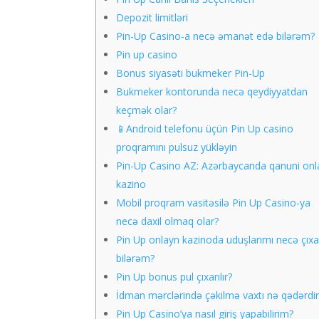
Depozit limitləri
Pin-Up Casino-a necə əmanət edə bilərəm?
Pin up casino
Bonus siyasəti bukmeker Pin-Up
Bukmeker kontorunda necə qeydiyyatdan
keçmək olar?
📱Android telefonu üçün Pin Up casino
proqramını pulsuz yükləyin
Pin-Up Casino AZ: Azərbaycanda qanuni onl
kazino
Mobil proqram vasitəsilə Pin Up Casino-ya
necə daxil olmaq olar?
Pin Up onlayn kazinoda uduşlarımı necə çıx
bilərəm?
Pin Up bonus pul çıxarılır?
İdman mərclərində çəkilmə vaxtı nə qədərdir
Pin Up Casino’ya nasıl giriş yapabilirim?