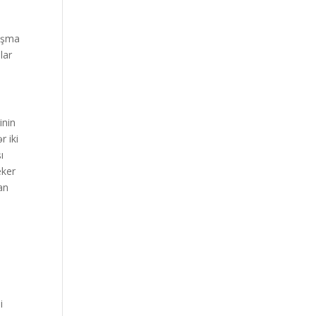
laşma
lar
inin
r iki
ı
eker
an
i