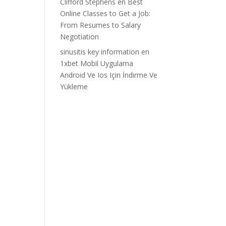
Clifford Stephens
en
Best
Online Classes to Get a Job:
From Resumes to Salary
Negotiation
sinusitis key information
en
1xbet Mobil Uygulama
Android Ve Ios Için İndirme Ve
Yükleme