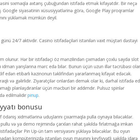
ini sıxmaqla axtarış çubuğundan istifadə etmək kifayətdir. Bir neçə
. Google siyasətinin xüsusiyyətlərinə görə, Google Play proqramlar
mını yükləmək mümkün deyil.
nü 24/7 aktivdir. Casino istifadəçiləri istənilən vaxt müştəri dəstəyi
m olunur. Hər bir istifadəçi öz mənzilindən çıxmadan çoxlu sayda slot
 idman yarışlarına mərc edə bilər. Bunun üçün uzun illər təcrübəsi ola
if edən etibarlı kazinonun təklifindən yararlanmaq kifayət edəcək.
ı və gəlirlidir. Ziyarətçilər onlardan demək olar ki, dərhal istifadə e
namağı planlaşdıranlar üçün məcburi bir addımdır. Pulsuz spinlər
də edilməlidir
pinup
.
iyyatı bonusu
f ödəniş xidmətlərinə uduşlarını çıxarmaqla pulla oynaya biləcəklər.
, pullu və ya demo rejimində çarxları rahat şəkildə fırlatmağa imkan
tifadəçilər Pin Up-ün tam versiyasını yükləyə biləcəklər. Bu oyun
adan kompüterinizdə istənilən oyun maşınını keyfiyyətli şəkildə idarə