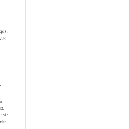
ıqda,
öyük
,
aq
iz.
r siz
meker