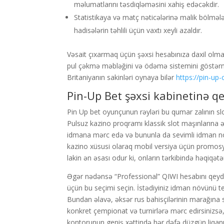
məlumatlarını təsdiqləməsini xahiş edəcəkdir.
Statistikaya və matç nəticələrinə malik bölmələ
hadisələrin təhlili üçün vaxtı xeyli azaldır.
Vəsait çıxarmaq üçün şəxsi hesabınıza daxil olma
pul çəkmə məbləğini və ödəmə sistemini göstərmə
Britaniyanın sakinləri oynaya bilər
https://pin-up
Pin-Up Bet şəxsi kabinetinə qe
Pin Up bet oyunçunun rəyləri bu qumar zalının slo
Pulsuz kazino proqramı klassik slot maşınlarına ə
idmana mərc edə və bununla da sevimli idman növl
kazino xüsusi olaraq mobil versiya üçün promosyon 
lakin ən əsası odur ki, onların tərkibində həqiqət
Əgər nədənsə “Professional” QIWI hesabını qeyd
üçün bu seçimi seçin. İstədiyiniz idman növünü tez
Bundan əlavə, əksər rus bahisçilərinin marağına sə
konkret çempionat və turnirlərə mərc edirsinizsə
kontorunun geniş xəttində hər dəfə düzgün liqan