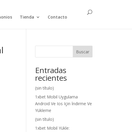
monios
Tienda
Contacto
l
Buscar
Entradas
recientes
(sin título)
1xbet Mobil Uygulama
Android Ve Ios Için İndirme Ve
Yükleme
(sin título)
1xbet Mobil Yükle: