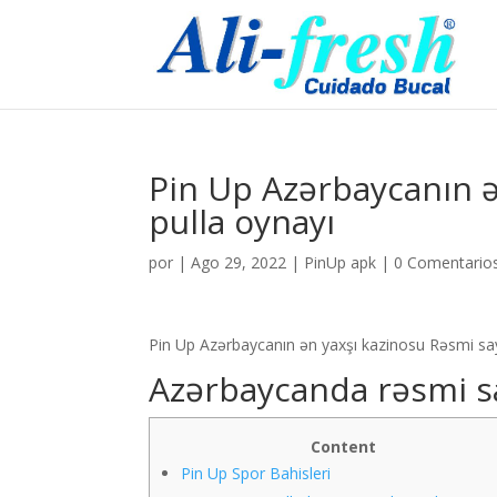
Pin Up Azərbaycanın ə
pulla oynayı
por
|
Ago 29, 2022
|
PinUp apk
|
0 Comentario
Pin Up Azərbaycanın ən yaxşı kazinosu Rəsmi say
Azərbaycanda rəsmi s
Content
Pin Up Spor Bahisleri