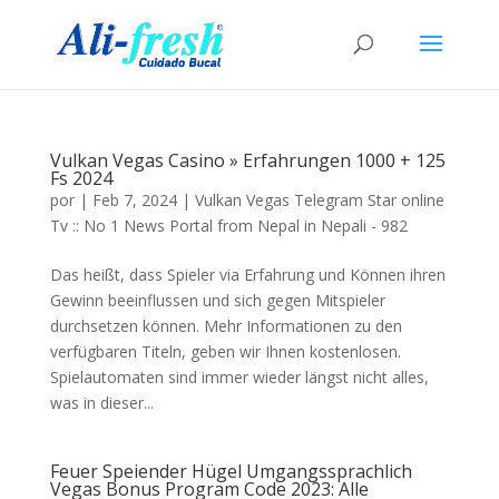
Vulkan Vegas Casino » Erfahrungen 1000 + 125
Fs 2024
por
|
Feb 7, 2024
|
Vulkan Vegas Telegram Star online
Tv :: No 1 News Portal from Nepal in Nepali - 982
Das heißt, dass Spieler via Erfahrung und Können ihren
Gewinn beeinflussen und sich gegen Mitspieler
durchsetzen können. Mehr Informationen zu den
verfügbaren Titeln, geben wir Ihnen kostenlosen.
Spielautomaten sind immer wieder längst nicht alles,
was in dieser...
Feuer Speiender Hügel Umgangssprachlich
Vegas Bonus Program Code 2023: Alle